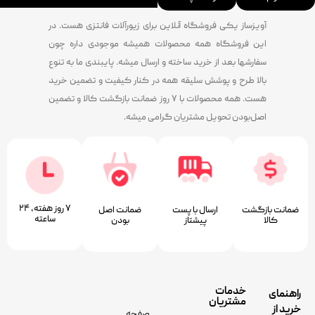
آویزساز یکی فروشگاه آنلاین برای زیورآلات فانتزی هست. در
این فروشگاه همه محصولات همیشه موجودی داره چون
سفارشها بعد از خرید ساخته و ارسال میشه. پایبندی ما به تنوع
بالا طرح و پوشش سلیقه همه در کنار کیفیت و تضمین خرید
هست. همه محصولات با ۷ روز ضمانت بازگشت کالا و تضمین
اصل‌بودن تحویل مشتریان گرامی میشه.
۷ روز ﻫﻔﺘﻪ، ۲۴
ضمانت بازگشت
ارسال با پست
ﺿﻤﺎﻧﺖ اﺻﻞ
ﺳﺎﻋﺘﻪ
کالا
پیشتاز
ﺑﻮدن
خدمات
راهنمای
مشتریان
خرید از
صفحه