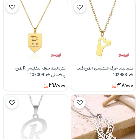
گردنبند حرف انگلیسی r طرح قلب
گردنبند حرف انگلیسی R طرح
کد 102988
پیکسلی کد 103009
۲۹۸٬۰۰۰
۲۹۸٬۰۰۰