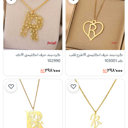
گردنبند حرف انگلیسی R طرح قلب
گردنبند حرف انگلیسی R کد
کد 103001
102990
۲۹۸٬۰۰۰
۲۹۸٬۰۰۰