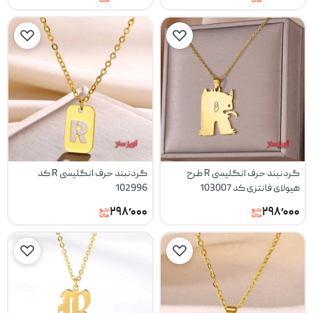
گردنبند حرف انگلیسی R طرح
گردنبند حرف انگلیسی R کد
هیولای فانتزی کد 103007
102996
۲۹۸٬۰۰۰
۲۹۸٬۰۰۰