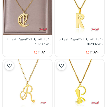
گردنبند حرف انگلیسی R طرح قلب
گردنبند حرف انگلیسی R طرح ماه
کد 102992
کد 102981
۲۹۸٬۰۰۰
۲۹۸٬۰۰۰