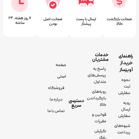
۷ روز ﻫﻔﺘﻪ، ۲۴
ضمانت بازگشت
ارسال با پست
ﺿﻤﺎﻧﺖ اﺻﻞ
ﺳﺎﻋﺘﻪ
کالا
پیشتاز
ﺑﻮدن
خدمات
راهنمای
مشتریان
خرید از
صفحه
پاسخ به
آویزساز
پرسش‌های
اصلی
نحوه
متداول
ثبت
فروشگاه
رویه‌های
سفارش
بازگرداندن
درباره ما
دسترسی
رویه
کالا
سریع
ارسال
تماس با ما
قوانین و
سفارش
مقررات
شیوه‌های
گزارش
پرداخت
باگ