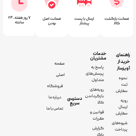
۷ روز ﻫﻔﺘﻪ، ۲۴
ضمانت بازگشت
ارسال با پست
ﺿﻤﺎﻧﺖ اﺻﻞ
ﺳﺎﻋﺘﻪ
کالا
پیشتاز
ﺑﻮدن
خدمات
راهنمای
مشتریان
خرید از
صفحه
پاسخ به
آویزساز
پرسش‌های
اصلی
نحوه
متداول
ثبت
فروشگاه
رویه‌های
سفارش
بازگرداندن
درباره ما
دسترسی
رویه
کالا
سریع
ارسال
تماس با ما
قوانین و
سفارش
مقررات
شیوه‌های
گزارش
پرداخت
باگ