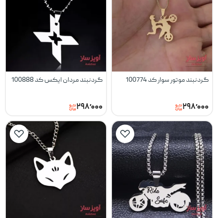
گردنبند موتور سوار کد 100774
گردنبند مردان ایکس کد 100888
۲۹۸٬۰۰۰
۲۹۸٬۰۰۰