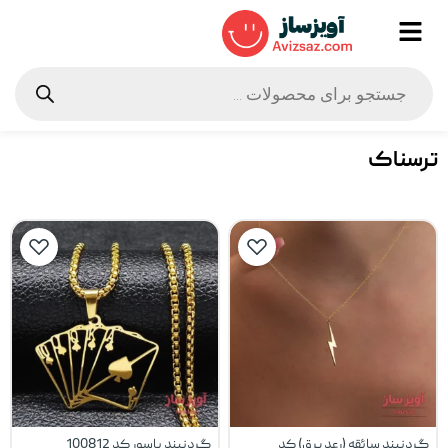
ترسناک
گردنبند سائقه (رعد برق) کد
گردنبند پاسور کد 100812