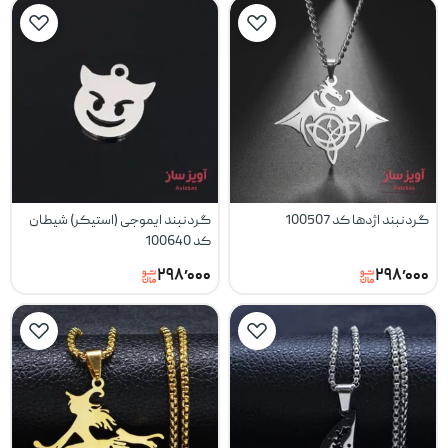
گردنبند اژدها کد 100507
گردنبند ایموجی (استیکر) شیطان
کد 100640
۲۹۸٬۰۰۰
۲۹۸٬۰۰۰