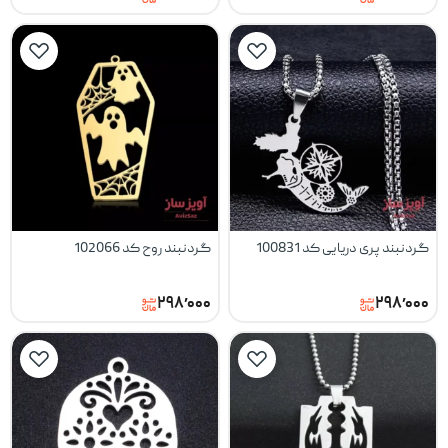
گردنبند پری دریایی کد 100831
گردنبند روح کد 102066
۲۹۸٬۰۰۰
۲۹۸٬۰۰۰