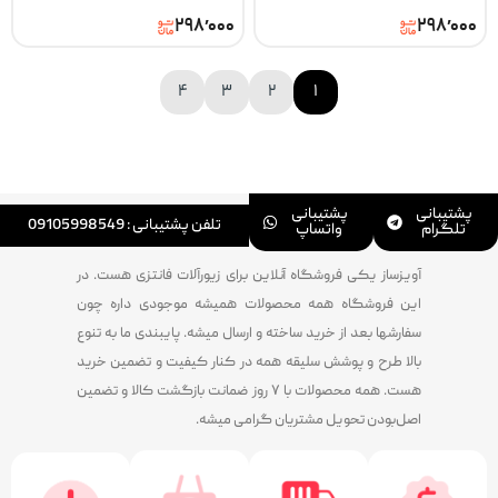
۲۹۸٬۰۰۰
۲۹۸٬۰۰۰
۴
۳
۲
۱
پشتیبانی
پشتیبانی
تلفن پشتیبانی : 09105998549
تلگرام
واتساپ
آویزساز یکی فروشگاه آنلاین برای زیورآلات فانتزی هست. در
این فروشگاه همه محصولات همیشه موجودی داره چون
سفارشها بعد از خرید ساخته و ارسال میشه. پایبندی ما به تنوع
بالا طرح و پوشش سلیقه همه در کنار کیفیت و تضمین خرید
هست. همه محصولات با ۷ روز ضمانت بازگشت کالا و تضمین
اصل‌بودن تحویل مشتریان گرامی میشه.