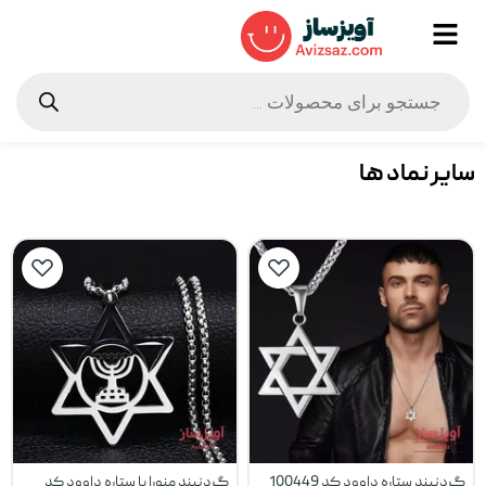
سایر نماد ها
گردنبند ستاره داوود کد 100449
گردنبند منورا با ستاره داوود کد