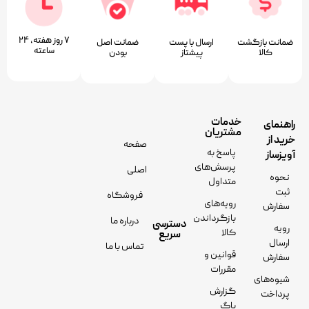
۷ روز ﻫﻔﺘﻪ، ۲۴
ضمانت بازگشت
ارسال با پست
ﺿﻤﺎﻧﺖ اﺻﻞ
ﺳﺎﻋﺘﻪ
کالا
پیشتاز
ﺑﻮدن
خدمات
راهنمای
مشتریان
خرید از
صفحه
پاسخ به
آویزساز
پرسش‌های
اصلی
نحوه
متداول
ثبت
فروشگاه
رویه‌های
سفارش
بازگرداندن
درباره ما
دسترسی
رویه
کالا
سریع
ارسال
تماس با ما
قوانین و
سفارش
مقررات
شیوه‌های
گزارش
پرداخت
باگ