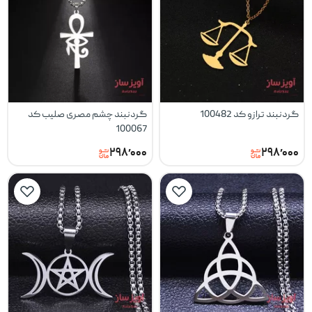
گردنبند ترازو کد 100482
گردنبند چشم مصری صلیب کد
100067
۲۹۸٬۰۰۰
۲۹۸٬۰۰۰