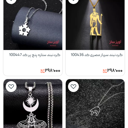
گردنبند سرباز مصری کد 100436
گردنبند ستاره پنج پر کد 100447
۲۹۸٬۰۰۰
۲۹۸٬۰۰۰