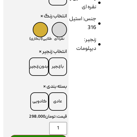
نقره ای
انتخاب رنگ
*
جنس: استیل
316
زنجیر:
نقره ای
طلایی (آبکاری)
دیپلومات
انتخاب زنجیر
*
با زنجیر
بدون زنجیر
بسته بندی
*
عادی
کادویی
قیمت:
تومان298,000