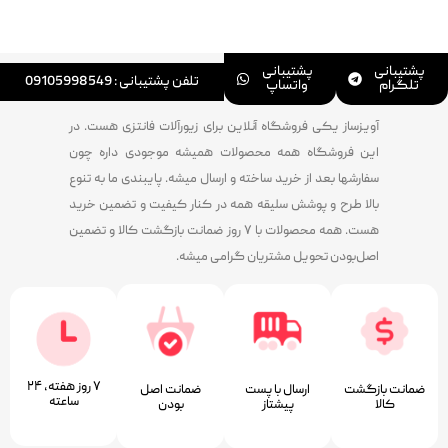
پشتیبانی
پشتیبانی
تلفن پشتیبانی : 09105998549
تلگرام
واتساپ
آویزساز یکی فروشگاه آنلاین برای زیورآلات فانتزی هست. در
این فروشگاه همه محصولات همیشه موجودی داره چون
سفارشها بعد از خرید ساخته و ارسال میشه. پایبندی ما به تنوع
بالا طرح و پوشش سلیقه همه در کنار کیفیت و تضمین خرید
هست. همه محصولات با ۷ روز ضمانت بازگشت کالا و تضمین
اصل‌بودن تحویل مشتریان گرامی میشه.
۷ روز ﻫﻔﺘﻪ، ۲۴
ضمانت بازگشت
ارسال با پست
ﺿﻤﺎﻧﺖ اﺻﻞ
ﺳﺎﻋﺘﻪ
کالا
پیشتاز
ﺑﻮدن