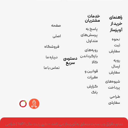
خدمات
راهنمای
مشتریان
خرید از
صفحه
پاسخ به
آویزساز
پرسش‌های
اصلی
نحوه
متداول
ثبت
فروشگاه
رویه‌های
سفارش
بازگرداندن
درباره ما
دسترسی
رویه
کالا
سریع
ارسال
تماس با ما
قوانین و
سفارش
مقررات
شیوه‌های
گزارش
پرداخت
باگ
طراحی
سفارشی
تمام حقوق وب سایت متعلق به آویزساز می باشد – کپی رایت سال 1401 | طراحی