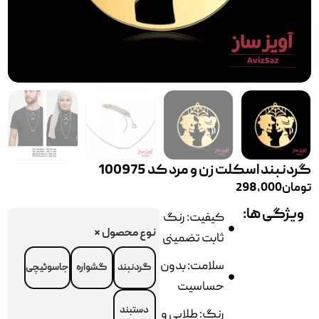
گردنبند اسکلت زن و مرد کد 100975
تومان
298,000
ویژگی ها:
کیفیت: رنگ
نوع محصول
*
ثابت تضمینی
سلامت: بدون
گردنبند
گشواره
جاسوئیچی
حساسیت
دستبند
رنگ: طلایی و