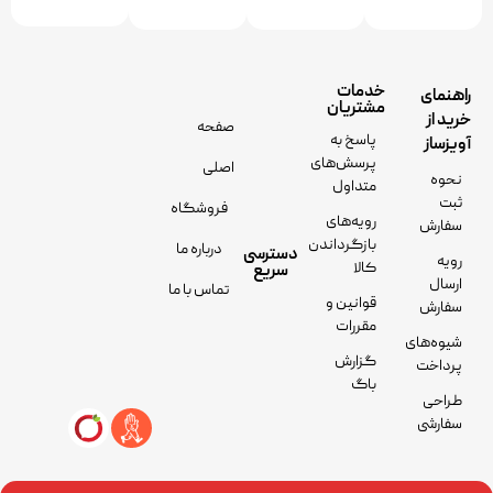
خدمات
راهنمای
مشتریان
خرید از
صفحه
پاسخ به
آویزساز
پرسش‌های
اصلی
نحوه
متداول
ثبت
فروشگاه
رویه‌های
سفارش
بازگرداندن
درباره ما
دسترسی
رویه
کالا
سریع
ارسال
تماس با ما
قوانین و
سفارش
مقررات
شیوه‌های
گزارش
پرداخت
باگ
طراحی
سفارشی