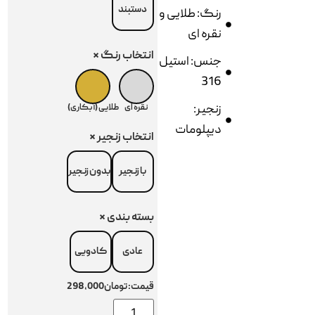
دستبند
رنگ: طلایی و
نقره ای
انتخاب رنگ
*
جنس: استیل
316
زنجیر:
نقره ای
طلایی (آبکاری)
دیپلومات
انتخاب زنجیر
*
با زنجیر
بدون زنجیر
بسته بندی
*
عادی
کادویی
قیمت:
تومان298,000