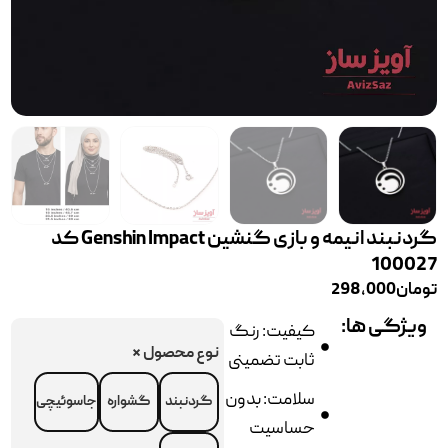
گردنبند انیمه و بازی گنشین Genshin Impact کد
100027
تومان
298,000
ویژگی ها:
کیفیت: رنگ
نوع محصول
*
ثابت تضمینی
سلامت: بدون
گردنبند
گشواره
جاسوئیچی
حساسیت