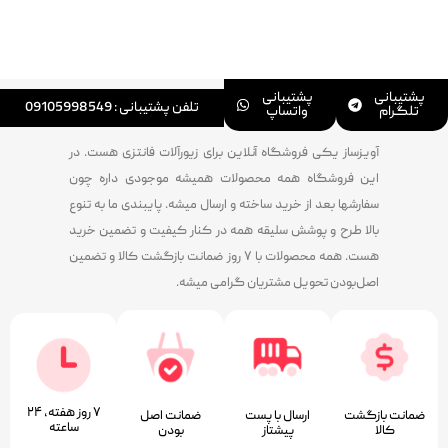
پشتیبانی
پشتیبانی
تلفن پشتیبانی : 09105998549
تلگرام
واتساپ
آویزساز یکی فروشگاه آنلاین برای زیورآلات فانتزی هست. در
این فروشگاه همه محصولات همیشه موجودی داره چون
سفارشها بعد از خرید ساخته و ارسال میشه. پایبندی ما به تنوع
بالا طرح و پوشش سلیقه همه در کنار کیفیت و تضمین خرید
هست. همه محصولات با ۷ روز ضمانت بازگشت کالا و تضمین
اصل‌بودن تحویل مشتریان گرامی میشه.
۷ روز ﻫﻔﺘﻪ، ۲۴
ضمانت بازگشت
ارسال با پست
ﺿﻤﺎﻧﺖ اﺻﻞ
ﺳﺎﻋﺘﻪ
کالا
پیشتاز
ﺑﻮدن