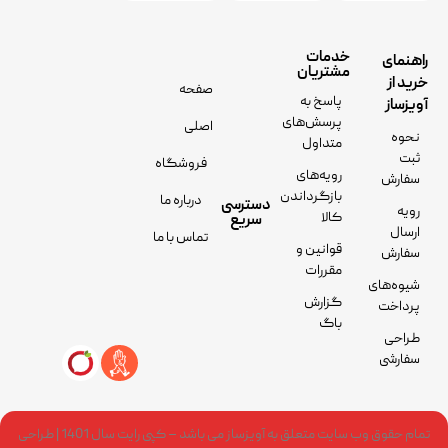
خدمات
راهنمای
مشتریان
خرید از
صفحه
پاسخ به
آویزساز
پرسش‌های
اصلی
نحوه
متداول
ثبت
فروشگاه
رویه‌های
سفارش
بازگرداندن
درباره ما
دسترسی
رویه
کالا
سریع
ارسال
تماس با ما
قوانین و
سفارش
مقررات
شیوه‌های
گزارش
پرداخت
باگ
طراحی
سفارشی
تمام حقوق وب سایت متعلق به آویزساز می باشد – کپی رایت سال 1401 | طراحی