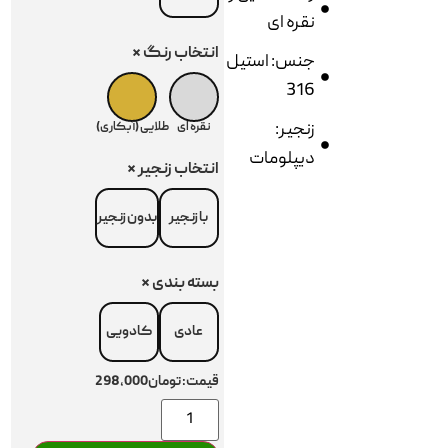
نقره ای
انتخاب رنگ
*
جنس: استیل
316
زنجیر:
نقره ای
طلایی (آبکاری)
دیپلومات
انتخاب زنجیر
*
با زنجیر
بدون زنجیر
بسته بندی
*
عادی
کادویی
قیمت:
تومان298,000