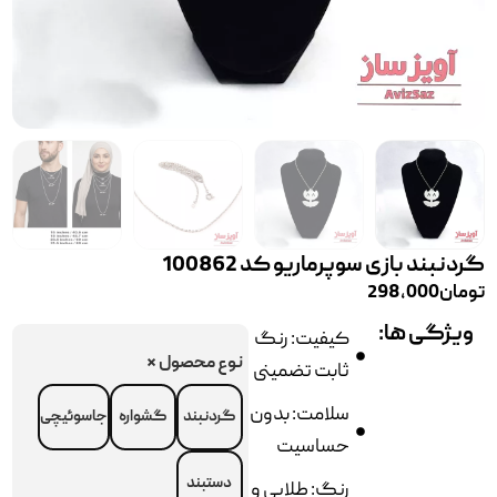
گردنبند بازی سوپرماریو کد 100862
تومان
298,000
ویژگی ها:
کیفیت: رنگ
نوع محصول
*
ثابت تضمینی
سلامت: بدون
گردنبند
گشواره
جاسوئیچی
حساسیت
دستبند
رنگ: طلایی و