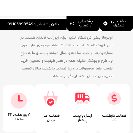
پشتیبانی
پشتیبانی
تلفن پشتیبانی : 09105998549
تلگرام
واتساپ
آویزساز یکی فروشگاه آنلاین برای زیورآلات فانتزی هست. در
این فروشگاه همه محصولات همیشه موجودی داره چون
سفارشها بعد از خرید ساخته و ارسال میشه. پایبندی ما به تنوع
بالا طرح و پوشش سلیقه همه در کنار کیفیت و تضمین خرید
هست. همه محصولات با ۷ روز ضمانت بازگشت کالا و تضمین
اصل‌بودن تحویل مشتریان گرامی میشه.
۷ روز ﻫﻔﺘﻪ، ۲۴
ضمانت بازگشت
ارسال با پست
ﺿﻤﺎﻧﺖ اﺻﻞ
ﺳﺎﻋﺘﻪ
کالا
پیشتاز
ﺑﻮدن