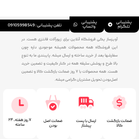
پشتیبانی
پشتیبانی
تلفن پشتیبانی : 09105998549
تلگرام
واتساپ
آویزساز یکی فروشگاه آنلاین برای زیورآلات فانتزی هست. در
این فروشگاه همه محصولات همیشه موجودی داره چون
سفارشها بعد از خرید ساخته و ارسال میشه. پایبندی ما به تنوع
بالا طرح و پوشش سلیقه همه در کنار کیفیت و تضمین خرید
هست. همه محصولات با ۷ روز ضمانت بازگشت کالا و تضمین
اصل‌بودن تحویل مشتریان گرامی میشه.
۷ روز ﻫﻔﺘﻪ، ۲۴
ضمانت بازگشت
ارسال با پست
ﺿﻤﺎﻧﺖ اﺻﻞ
ﺳﺎﻋﺘﻪ
کالا
پیشتاز
ﺑﻮدن