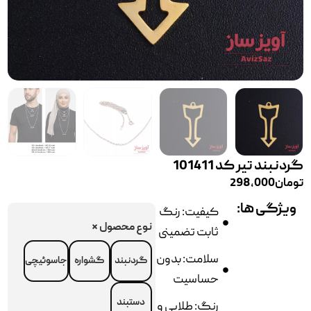
گردنبند تیر کد 101411
تومان
298,000
ویژگی ها:
کیفیت: رنگ
نوع محصول
*
ثابت تضمینی
سلامت: بدون
گردنبند
گشواره
جاسوئیچی
حساسیت
دستبند
رنگ: طلایی و