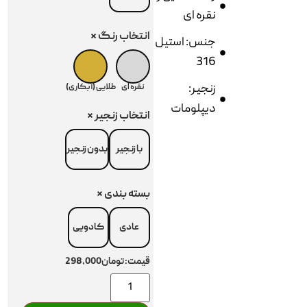
نقره ای
انتخاب رنگ
*
جنس: استیل
316
زنجیر:
نقره ای
طلایی (آبکاری)
دیپلومات
انتخاب زنجیر
*
با زنجیر
بدون زنجیر
بسته بندی
*
عادی
کادویی
قیمت:
تومان298,000