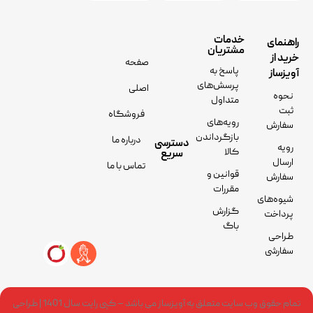
خدمات
راهنمای
مشتریان
خرید از
صفحه
پاسخ به
آویزساز
پرسش‌های
اصلی
نحوه
متداول
ثبت
فروشگاه
رویه‌های
سفارش
بازگرداندن
درباره ما
دسترسی
رویه
کالا
سریع
ارسال
تماس با ما
قوانین و
سفارش
مقررات
شیوه‌های
گزارش
پرداخت
باگ
طراحی
سفارشی
تمام حقوق وب سایت متعلق به آویزساز می باشد – کپی رایت سال 1401 | طراحی