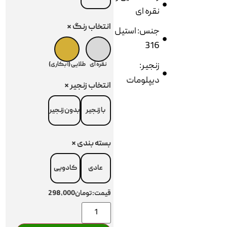
نقره ای
انتخاب رنگ
*
جنس: استیل
316
زنجیر:
نقره ای
طلایی (آبکاری)
دیپلومات
انتخاب زنجیر
*
با زنجیر
بدون زنجیر
بسته بندی
*
عادی
کادویی
قیمت:
تومان298,000