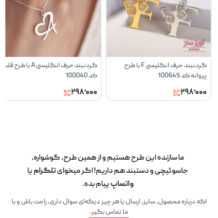
گردنبند حرف انگلیسی F با طرح
گردنبند حرف انگلیسی A با طرح قلب
پروانه کد 100645
کد 100040
۲۹۸٬۰۰۰
۲۹۸٬۰۰۰
ما سازنده این طرح‌ هستیم و از همین طرح، گوشواره،
جاسوئیچی و دستبند هم داریم! اگر میخوای
تلگرام
یا
واتساپ
پیام بده.
اگه درباره محصول، سایز، ارسال یا هر چیز دیگه‌ای سوال داری، راحت باش و با
ما تماس بگیر.