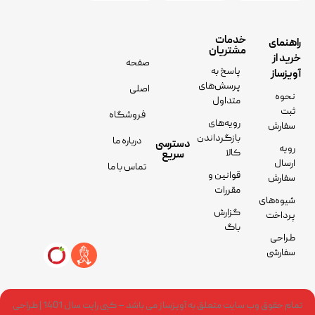
خدمات
راهنمای
مشتریان
خرید از
صفحه
پاسخ به
آویزساز
پرسش‌های
اصلی
نحوه
متداول
ثبت
فروشگاه
رویه‌های
سفارش
بازگرداندن
درباره ما
دسترسی
رویه
کالا
سریع
ارسال
تماس با ما
قوانین و
سفارش
مقررات
شیوه‌های
گزارش
پرداخت
باگ
طراحی
سفارشی
تمام حقوق وب سایت متعلق به آویزساز می باشد – کپی رایت سال 1401 | طراحی