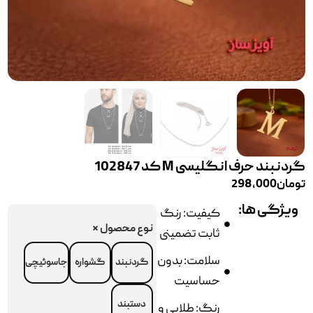
گردنبند حرف انگلیسی M کد 102847
تومان
298,000
ویژگی ها:
کیفیت: رنگ
نوع محصول
*
ثابت تضمینی
سلامت: بدون
گردنبند
گشواره
جاسوئیچی
حساسیت
دستبند
رنگ: طلایی و