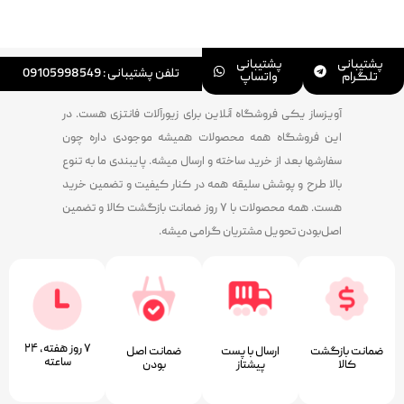
پشتیبانی
پشتیبانی
تلفن پشتیبانی : 09105998549
تلگرام
واتساپ
آویزساز یکی فروشگاه آنلاین برای زیورآلات فانتزی هست. در
این فروشگاه همه محصولات همیشه موجودی داره چون
سفارشها بعد از خرید ساخته و ارسال میشه. پایبندی ما به تنوع
بالا طرح و پوشش سلیقه همه در کنار کیفیت و تضمین خرید
هست. همه محصولات با ۷ روز ضمانت بازگشت کالا و تضمین
اصل‌بودن تحویل مشتریان گرامی میشه.
۷ روز ﻫﻔﺘﻪ، ۲۴
ضمانت بازگشت
ارسال با پست
ﺿﻤﺎﻧﺖ اﺻﻞ
ﺳﺎﻋﺘﻪ
کالا
پیشتاز
ﺑﻮدن