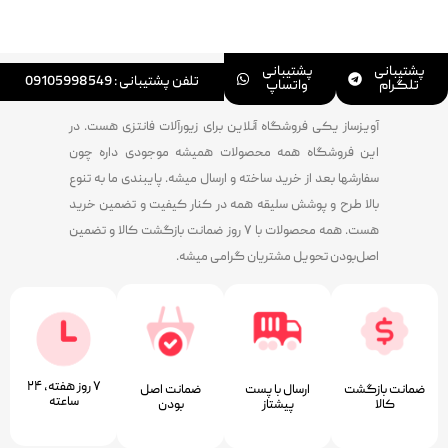
پشتیبانی
پشتیبانی
تلفن پشتیبانی : 09105998549
تلگرام
واتساپ
آویزساز یکی فروشگاه آنلاین برای زیورآلات فانتزی هست. در
این فروشگاه همه محصولات همیشه موجودی داره چون
سفارشها بعد از خرید ساخته و ارسال میشه. پایبندی ما به تنوع
بالا طرح و پوشش سلیقه همه در کنار کیفیت و تضمین خرید
هست. همه محصولات با ۷ روز ضمانت بازگشت کالا و تضمین
اصل‌بودن تحویل مشتریان گرامی میشه.
۷ روز ﻫﻔﺘﻪ، ۲۴
ضمانت بازگشت
ارسال با پست
ﺿﻤﺎﻧﺖ اﺻﻞ
ﺳﺎﻋﺘﻪ
کالا
پیشتاز
ﺑﻮدن