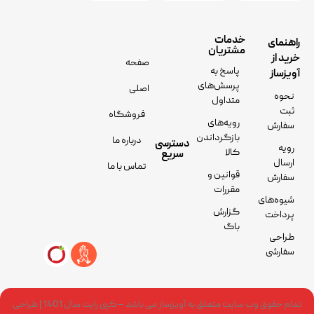
خدمات
راهنمای
مشتریان
خرید از
صفحه
پاسخ به
آویزساز
پرسش‌های
اصلی
نحوه
متداول
ثبت
فروشگاه
رویه‌های
سفارش
بازگرداندن
درباره ما
دسترسی
رویه
کالا
سریع
ارسال
تماس با ما
قوانین و
سفارش
مقررات
شیوه‌های
گزارش
پرداخت
باگ
طراحی
سفارشی
تمام حقوق وب سایت متعلق به آویزساز می باشد – کپی رایت سال 1401 | طراحی