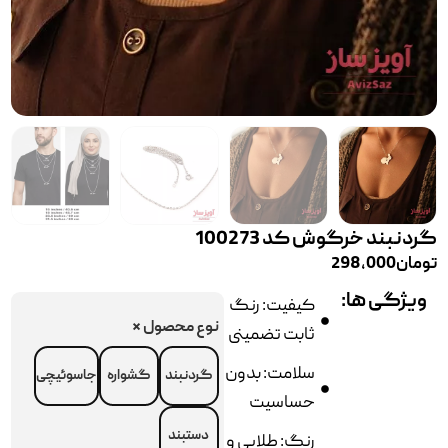
گردنبند خرگوش کد 100273
تومان
298,000
ویژگی ها:
کیفیت: رنگ
نوع محصول
*
ثابت تضمینی
سلامت: بدون
گردنبند
گشواره
جاسوئیچی
حساسیت
دستبند
رنگ: طلایی و