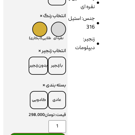
نقره ای
انتخاب رنگ
*
جنس: استیل
316
زنجیر:
نقره ای
طلایی (آبکاری)
دیپلومات
انتخاب زنجیر
*
با زنجیر
بدون زنجیر
بسته بندی
*
عادی
کادویی
قیمت:
تومان298,000