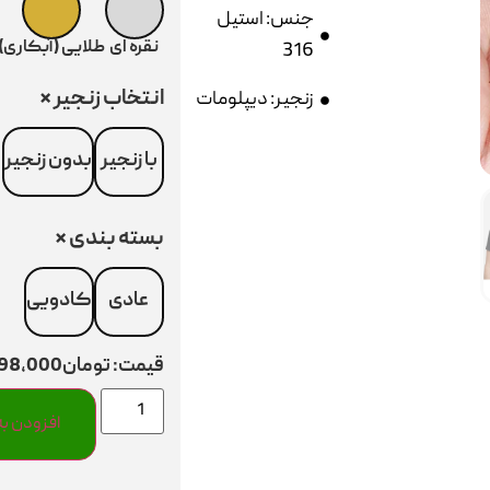
جنس: استیل
نقره ای
طلایی (آبکاری)
316
انتخاب زنجیر
*
زنجیر: دیپلومات
با زنجیر
بدون زنجیر
بسته بندی
*
عادی
کادویی
قیمت:
تومان298,000
افزودن به