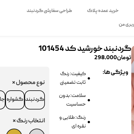
خرید عمده پلاک
طراحی سفارشی گردنبند
بری من
گردنبند خورشید کد 101454
تومان
298,000
ویژگی ها:
کیفیت: رنگ
نوع محصول
*
ثابت تضمینی
سلامت: بدون
گردنبند
گشواره
جا
حساسیت
رنگ: طلایی و
انتخاب رنگ
*
نقره ای