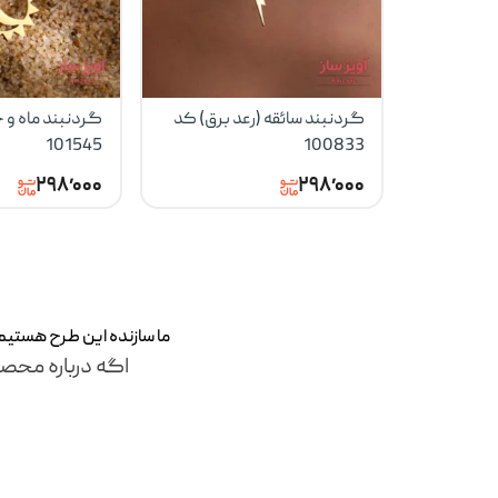
گردنبند سائقه (رعد برق) کد
گردنبند ماه و 
101545
100833
۲۹۸٬۰۰۰
۲۹۸٬۰۰۰
ما سازنده این طرح‌ هستی
اگه درباره محصو