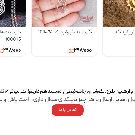
خورشید کد
گردنبند خورشید کد 101474
گردنبند هلا
100075
۲۹۸٬۰۰۰
۲۹۸٬۰۰۰
م و از همین طرح، گوشواره، جاسوئیچی و دستبند هم داریم! اگر میخوای
تل
ل، سایز، ارسال یا هر چیز دیگه‌ای سوال داری، راحت باش و با
تماس با ما