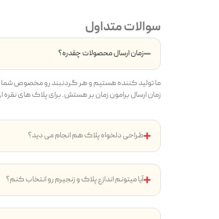
سوالات متداول
زمان ارسال محصولات چقدره؟
ما تولید کننده هستیم و هر گردنبند رو مخصوص شما م
زمان ارسال برامون زمان بر هستش. برای پلاک های نقره ای بین ۷ تا ۱4 روز و پلاک های طلایی بین ۱۴ تا ۲4 روز ( به دلیل آ
طراحی دلخواه پلاک هم انجام می دید؟
آیا میتونم اندازع پلاک و زنجیرم رو انتخاب کنم؟