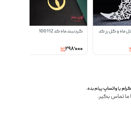
ل ماه و گل رز کد
گردنبند ماه کد 100112
گردنبند 
شاپرک کد 100537
۹۸٬۰۰۰
۲۹۸٬۰۰۰
گرام
یا
واتساپ
پیام بده.
 ما تماس بگیر.