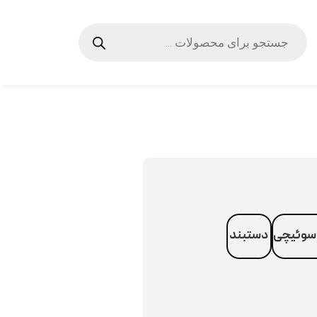
سوئیچی
دستبند