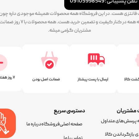
تلفن پشتیبانی : 09105998549
ات فانتزی هست. در این فروشگاه همه محصولات همیشه موجودی داره چون سف
پایبندی ما به تنوع بالا طرح و 
مشتریان گرامی میشه.
۷ روز ﻫﻔﺘﻪ، ۲۴ ﺳﺎﻋﺘﻪ
شت کالا
ارسال با پست پیشتاز
ﺿﻤﺎﻧﺖ اﺻﻞ ﺑﻮدن
مشتریان
دسترسی سریع
ه پرسش‌های متداول
صفحه اصلی
فروشگاه
درباره ما
ی بازگرداندن کالا
تماس با ما