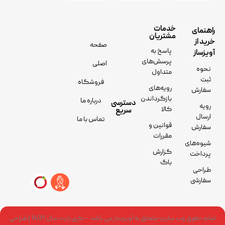
خدمات
راهنمای
مشتریان
خرید از
صفحه
پاسخ به
آویزساز
پرسش‌های
اصلی
نحوه
متداول
ثبت
فروشگاه
رویه‌های
سفارش
بازگرداندن
درباره ما
دسترسی
رویه
کالا
سریع
ارسال
تماس با ما
قوانین و
سفارش
مقررات
شیوه‌های
گزارش
پرداخت
باگ
طراحی
سفارشی
تمام حقوق وب سایت متعلق به آویزساز می باشد – کپی رایت سال 1401 | طراحی