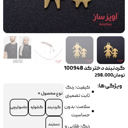
گردنبند دختر کد 100948
تومان
298,000
ویژگی ها:
کیفیت: رنگ
نوع محصول
*
ثابت تضمینی
سلامت: بدون
گردنبند
گشواره
جاسوئیچی
حساسیت
دستبند
رنگ: طلایی و