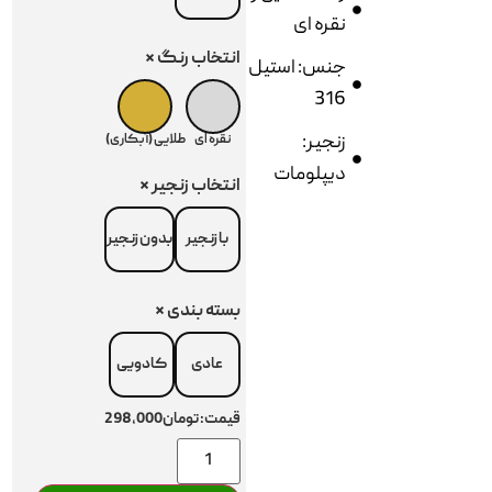
نقره ای
انتخاب رنگ
*
جنس: استیل
316
زنجیر:
نقره ای
طلایی (آبکاری)
دیپلومات
انتخاب زنجیر
*
با زنجیر
بدون زنجیر
بسته بندی
*
عادی
کادویی
قیمت:
تومان298,000