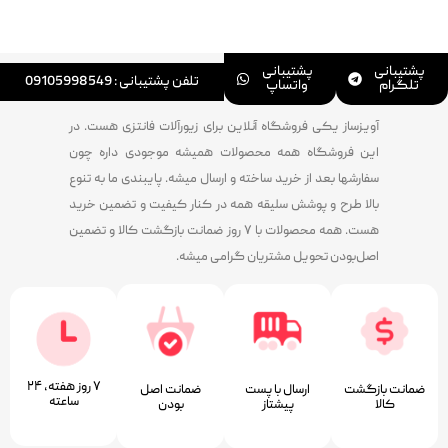
پشتیبانی
پشتیبانی
تلفن پشتیبانی : 09105998549
تلگرام
واتساپ
آویزساز یکی فروشگاه آنلاین برای زیورآلات فانتزی هست. در
این فروشگاه همه محصولات همیشه موجودی داره چون
سفارشها بعد از خرید ساخته و ارسال میشه. پایبندی ما به تنوع
بالا طرح و پوشش سلیقه همه در کنار کیفیت و تضمین خرید
هست. همه محصولات با ۷ روز ضمانت بازگشت کالا و تضمین
اصل‌بودن تحویل مشتریان گرامی میشه.
۷ روز ﻫﻔﺘﻪ، ۲۴
ضمانت بازگشت
ارسال با پست
ﺿﻤﺎﻧﺖ اﺻﻞ
ﺳﺎﻋﺘﻪ
کالا
پیشتاز
ﺑﻮدن