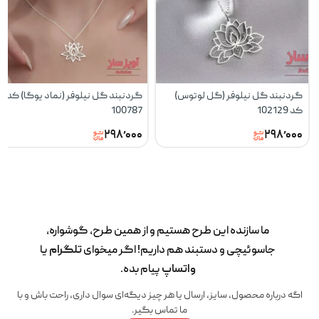
گردنبند گل نیلوفر (گل لوتوس)
گردنبند گل نیلوفر (نماد یوگا) کد
کد 102129
100787
۲۹۸٬۰۰۰
۲۹۸٬۰۰۰
ما سازنده این طرح‌ هستیم و از همین طرح، گوشواره،
جاسوئیچی و دستبند هم داریم! اگر میخوای
تلگرام
یا
واتساپ
پیام بده.
اگه درباره محصول، سایز، ارسال یا هر چیز دیگه‌ای سوال داری، راحت باش و با
ما تماس بگیر.