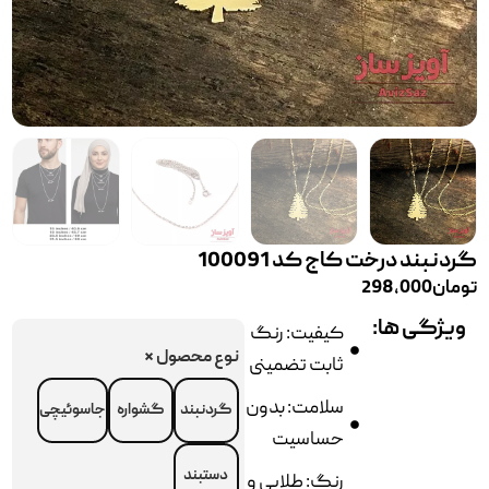
گردنبند درخت کاج کد 100091
تومان
298,000
ویژگی ها:
کیفیت: رنگ
نوع محصول
*
ثابت تضمینی
سلامت: بدون
گردنبند
گشواره
جاسوئیچی
حساسیت
دستبند
رنگ: طلایی و