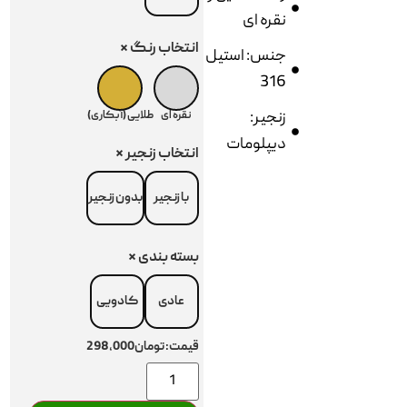
نقره ای
انتخاب رنگ
*
جنس: استیل
316
زنجیر:
نقره ای
طلایی (آبکاری)
دیپلومات
انتخاب زنجیر
*
با زنجیر
بدون زنجیر
بسته بندی
*
عادی
کادویی
قیمت:
تومان298,000