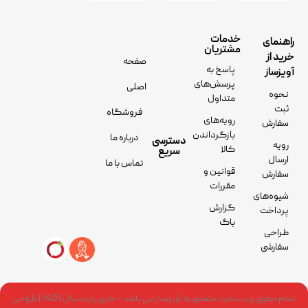
خدمات
راهنمای
مشتریان
خرید از
صفحه
پاسخ به
آویزساز
پرسش‌های
اصلی
نحوه
متداول
ثبت
فروشگاه
رویه‌های
سفارش
بازگرداندن
درباره ما
دسترسی
رویه
کالا
سریع
ارسال
تماس با ما
قوانین و
سفارش
مقررات
شیوه‌های
گزارش
پرداخت
باگ
طراحی
سفارشی
تمام حقوق وب سایت متعلق به آویزساز می باشد – کپی رایت سال 1401 | طراحی