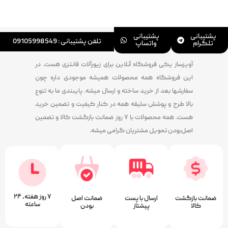
پشتیبانی
پشتیبانی
تلفن پشتیبانی : 09105998549
تلگرام
واتساپ
آویزساز یکی فروشگاه آنلاین برای زیورآلات فانتزی هست. در
این فروشگاه همه محصولات همیشه موجودی داره چون
سفارشها بعد از خرید ساخته و ارسال میشه. پایبندی ما به تنوع
بالا طرح و پوشش سلیقه همه در کنار کیفیت و تضمین خرید
هست. همه محصولات با ۷ روز ضمانت بازگشت کالا و تضمین
اصل‌بودن تحویل مشتریان گرامی میشه.
۷ روز ﻫﻔﺘﻪ، ۲۴
ضمانت بازگشت
ارسال با پست
ﺿﻤﺎﻧﺖ اﺻﻞ
ﺳﺎﻋﺘﻪ
کالا
پیشتاز
ﺑﻮدن