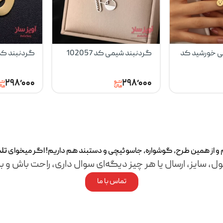
ی خورشید کد
گردنبند شیمی کد 102057
گردنبند کدو کد
۲۹۸٬۰۰۰
۲۹۸٬۰۰۰
م و از همین طرح، گوشواره، جاسوئیچی و دستبند هم داریم! اگر میخوای
تل
ل، سایز، ارسال یا هر چیز دیگه‌ای سوال داری، راحت باش و با
تماس با ما