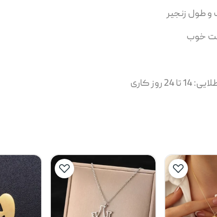
 و طول زنجیر
یمت خوب