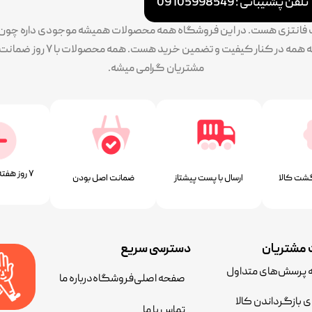
تلفن پشتیبانی : 09105998549
ات فانتزی هست. در این فروشگاه همه محصولات همیشه موجودی داره چون سف
پایبندی ما به تنوع بالا طرح و 
مشتریان گرامی میشه.
۷ روز ﻫﻔﺘﻪ، ۲۴ ﺳﺎﻋﺘﻪ
شت کالا
ارسال با پست پیشتاز
ﺿﻤﺎﻧﺖ اﺻﻞ ﺑﻮدن
مشتریان
دسترسی سریع
ه پرسش‌های متداول
صفحه اصلی
فروشگاه
درباره ما
ی بازگرداندن کالا
تماس با ما