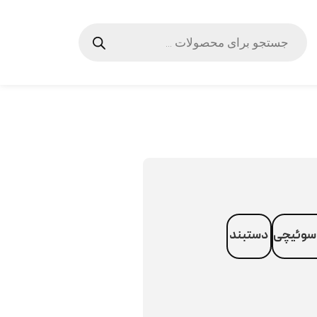
سوئیچی
دستبند