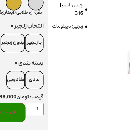
جنس: استیل
نقره ای
طلایی (آبکاری)
316
انتخاب زنجیر
*
زنجیر: دیپلومات
با زنجیر
بدون زنجیر
بسته بندی
*
عادی
کادویی
قیمت:
تومان298,000
افزودن به