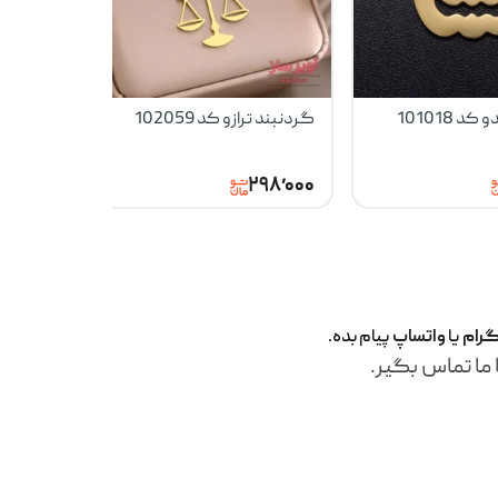
 101018
گردنبند ترازو کد 102059
گردنبند
100736
۹۸٬۰۰۰
۲۹۸٬۰۰۰
گرام
یا
واتساپ
پیام بده.
 ما تماس بگیر.