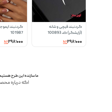
گردنبند قیچی و شانه
گردنبند ایموج
(آرایشگر) کد 100893
101987
۲۹۸٬۰۰۰
۲۹۸٬۰۰۰
ما سازنده این طرح‌ هستی
اگه درباره محصو