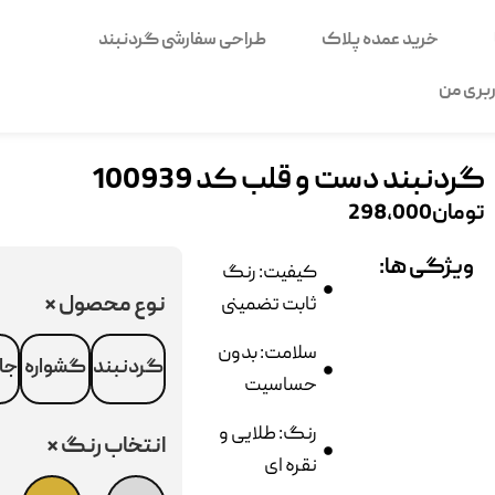
خرید عمده پلاک
طراحی سفارشی گردنبند
بری من
گردنبند دست و قلب کد 100939
تومان
298,000
ویژگی ها:
کیفیت: رنگ
نوع محصول
*
ثابت تضمینی
سلامت: بدون
گردنبند
گشواره
جا
حساسیت
رنگ: طلایی و
انتخاب رنگ
*
نقره ای