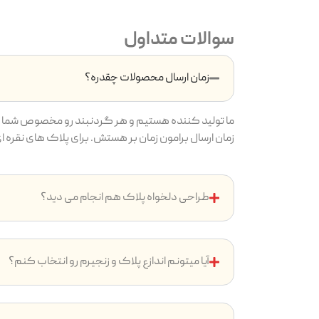
سوالات متداول
زمان ارسال محصولات چقدره؟
ما تولید کننده هستیم و هر گردنبند رو مخصوص شما م
زمان ارسال برامون زمان بر هستش. برای پلاک های نقره ای بین ۷ تا ۱4 روز و پلاک های طلایی بین ۱۴ تا ۲4 روز ( به دلیل آ
طراحی دلخواه پلاک هم انجام می دید؟
آیا میتونم اندازع پلاک و زنجیرم رو انتخاب کنم؟