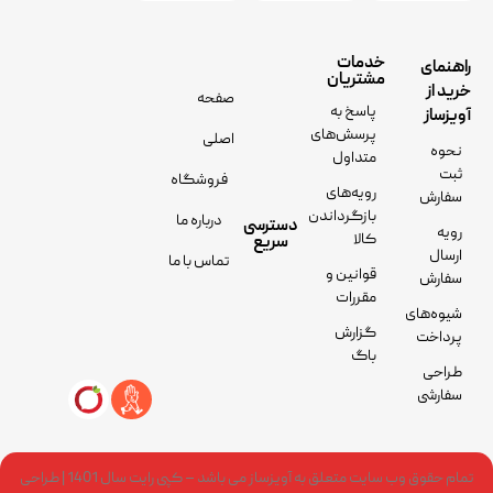
خدمات
راهنمای
مشتریان
خرید از
صفحه
پاسخ به
آویزساز
پرسش‌های
اصلی
نحوه
متداول
ثبت
فروشگاه
رویه‌های
سفارش
بازگرداندن
درباره ما
دسترسی
رویه
کالا
سریع
ارسال
تماس با ما
قوانین و
سفارش
مقررات
شیوه‌های
گزارش
پرداخت
باگ
طراحی
سفارشی
تمام حقوق وب سایت متعلق به آویزساز می باشد – کپی رایت سال 1401 | طراحی