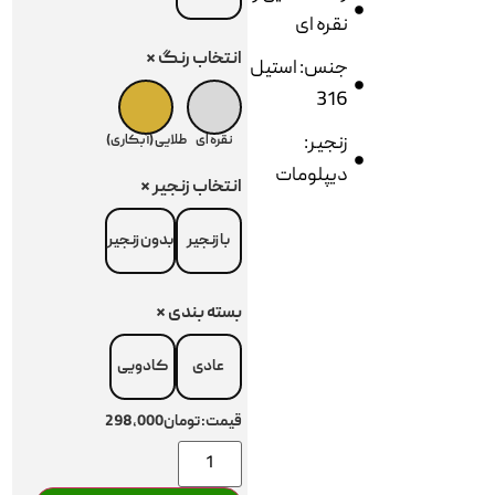
نقره ای
انتخاب رنگ
*
جنس: استیل
316
زنجیر:
نقره ای
طلایی (آبکاری)
دیپلومات
انتخاب زنجیر
*
با زنجیر
بدون زنجیر
بسته بندی
*
عادی
کادویی
قیمت:
تومان298,000