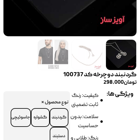
گردنبند دوچرخه‌ کد 100737
تومان
298,000
ویژگی ها:
کیفیت: رنگ
نوع محصول
*
ثابت تضمینی
سلامت: بدون
گردنبند
گشواره
جاسوئیچی
حساسیت
دستبند
رنگ: طلایی و