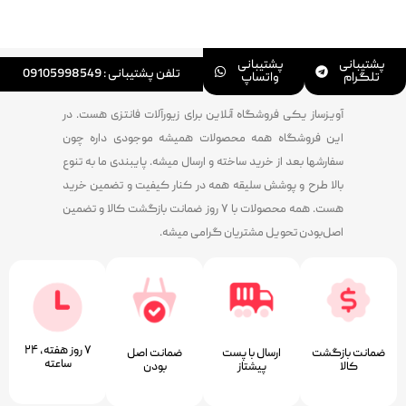
پشتیبانی
پشتیبانی
تلفن پشتیبانی : 09105998549
تلگرام
واتساپ
آویزساز یکی فروشگاه آنلاین برای زیورآلات فانتزی هست. در
این فروشگاه همه محصولات همیشه موجودی داره چون
سفارشها بعد از خرید ساخته و ارسال میشه. پایبندی ما به تنوع
بالا طرح و پوشش سلیقه همه در کنار کیفیت و تضمین خرید
هست. همه محصولات با ۷ روز ضمانت بازگشت کالا و تضمین
اصل‌بودن تحویل مشتریان گرامی میشه.
۷ روز ﻫﻔﺘﻪ، ۲۴
ضمانت بازگشت
ارسال با پست
ﺿﻤﺎﻧﺖ اﺻﻞ
ﺳﺎﻋﺘﻪ
کالا
پیشتاز
ﺑﻮدن