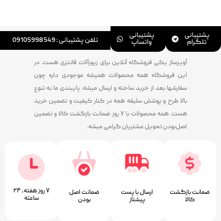
پشتیبانی
پشتیبانی
تلفن پشتیبانی : 09105998549
تلگرام
واتساپ
آویزساز یکی فروشگاه آنلاین برای زیورآلات فانتزی هست. در
این فروشگاه همه محصولات همیشه موجودی داره چون
سفارشها بعد از خرید ساخته و ارسال میشه. پایبندی ما به تنوع
بالا طرح و پوشش سلیقه همه در کنار کیفیت و تضمین خرید
هست. همه محصولات با ۷ روز ضمانت بازگشت کالا و تضمین
اصل‌بودن تحویل مشتریان گرامی میشه.
۷ روز ﻫﻔﺘﻪ، ۲۴
ضمانت بازگشت
ارسال با پست
ﺿﻤﺎﻧﺖ اﺻﻞ
ﺳﺎﻋﺘﻪ
کالا
پیشتاز
ﺑﻮدن