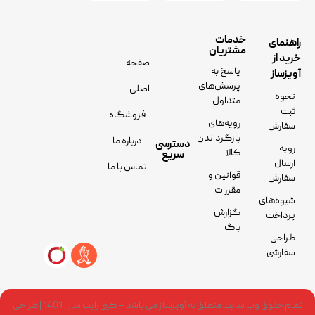
خدمات
راهنمای
مشتریان
خرید از
صفحه
پاسخ به
آویزساز
پرسش‌های
اصلی
نحوه
متداول
ثبت
فروشگاه
رویه‌های
سفارش
بازگرداندن
درباره ما
دسترسی
رویه
کالا
سریع
ارسال
تماس با ما
قوانین و
سفارش
مقررات
شیوه‌های
گزارش
پرداخت
باگ
طراحی
سفارشی
تمام حقوق وب سایت متعلق به آویزساز می باشد – کپی رایت سال 1401 | طراحی