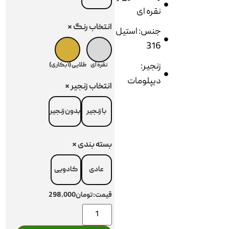
نقره ای
انتخاب رنگ
*
جنس: استیل
316
زنجیر:
نقره ای
طلایی (آبکاری)
دیپلومات
انتخاب زنجیر
*
با زنجیر
بدون زنجیر
بسته بندی
*
عادی
کادویی
قیمت:
تومان298,000