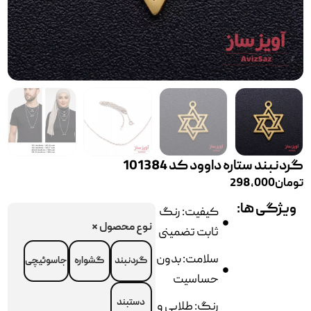
گردنبند ستاره داوود کد 101384
تومان
298,000
ویژگی ها:
کیفیت: رنگ
نوع محصول
*
ثابت تضمینی
سلامت: بدون
گردنبند
گشواره
جاسوئیچی
حساسیت
دستبند
رنگ: طلایی و