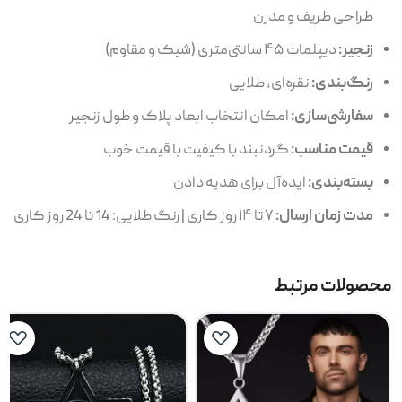
طراحی ظریف و مدرن
زنجیر:
دیپلمات ۴۵ سانتی‌متری (شیک و مقاوم)
رنگ‌بندی:
نقره‌ای، طلایی
سفارشی‌سازی:
امکان انتخاب ابعاد پلاک و طول زنجیر
قیمت مناسب:
گردنبند با کیفیت با قیمت خوب
بسته‌بندی:
ایده‌آل برای هدیه دادن
مدت زمان ارسال:
۷ تا ۱۴ روز کاری | رنگ طلایی: 14 تا 24 روز کاری
محصولات مرتبط