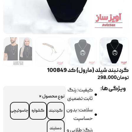
گردنبند شیلد (مارول) کد 100849
تومان
298,000
ویژگی ها:
کیفیت: رنگ
نوع محصول
*
ثابت تضمینی
سلامت: بدون
گردنبند
گشواره
جاسوئیچی
حساسیت
دستبند
رنگ: طلایی و