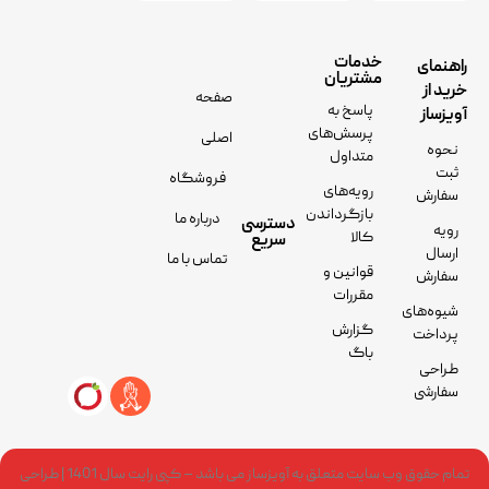
خدمات
راهنمای
مشتریان
خرید از
صفحه
پاسخ به
آویزساز
پرسش‌های
اصلی
نحوه
متداول
ثبت
فروشگاه
رویه‌های
سفارش
بازگرداندن
درباره ما
دسترسی
رویه
کالا
سریع
ارسال
تماس با ما
قوانین و
سفارش
مقررات
شیوه‌های
گزارش
پرداخت
باگ
طراحی
سفارشی
تمام حقوق وب سایت متعلق به آویزساز می باشد – کپی رایت سال 1401 | طراحی