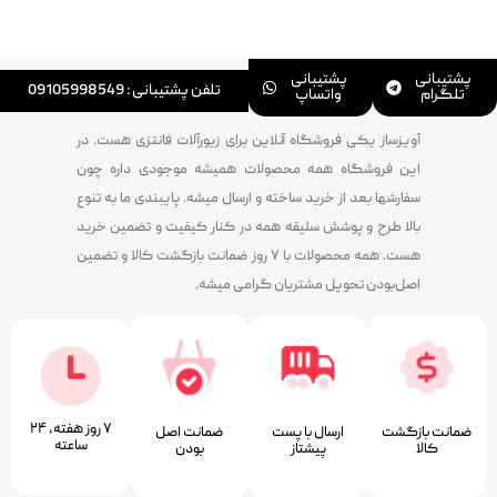
پشتیبانی
پشتیبانی
تلفن پشتیبانی : 09105998549
تلگرام
واتساپ
آویزساز یکی فروشگاه آنلاین برای زیورآلات فانتزی هست. در
این فروشگاه همه محصولات همیشه موجودی داره چون
سفارشها بعد از خرید ساخته و ارسال میشه. پایبندی ما به تنوع
بالا طرح و پوشش سلیقه همه در کنار کیفیت و تضمین خرید
هست. همه محصولات با ۷ روز ضمانت بازگشت کالا و تضمین
اصل‌بودن تحویل مشتریان گرامی میشه.
۷ روز ﻫﻔﺘﻪ، ۲۴
ضمانت بازگشت
ارسال با پست
ﺿﻤﺎﻧﺖ اﺻﻞ
ﺳﺎﻋﺘﻪ
کالا
پیشتاز
ﺑﻮدن