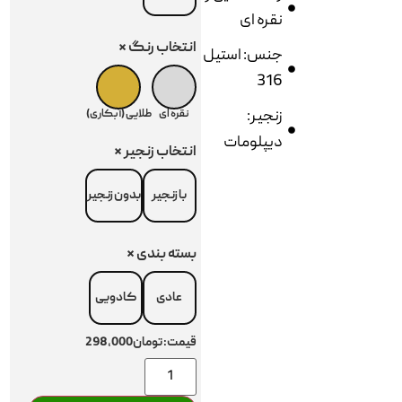
نقره ای
انتخاب رنگ
*
جنس: استیل
316
زنجیر:
نقره ای
طلایی (آبکاری)
دیپلومات
انتخاب زنجیر
*
با زنجیر
بدون زنجیر
بسته بندی
*
عادی
کادویی
قیمت:
تومان298,000