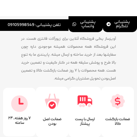
پشتیبانی
پشتیبانی
تلفن پشتیبانی : 09105998549
تلگرام
واتساپ
آویزساز یکی فروشگاه آنلاین برای زیورآلات فانتزی هست. در
این فروشگاه همه محصولات همیشه موجودی داره چون
سفارشها بعد از خرید ساخته و ارسال میشه. پایبندی ما به تنوع
بالا طرح و پوشش سلیقه همه در کنار کیفیت و تضمین خرید
هست. همه محصولات با ۷ روز ضمانت بازگشت کالا و تضمین
اصل‌بودن تحویل مشتریان گرامی میشه.
۷ روز ﻫﻔﺘﻪ، ۲۴
ضمانت بازگشت
ارسال با پست
ﺿﻤﺎﻧﺖ اﺻﻞ
ﺳﺎﻋﺘﻪ
کالا
پیشتاز
ﺑﻮدن