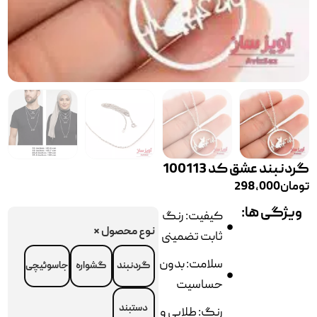
گردنبند عشق کد 100113
تومان
298,000
ویژگی ها:
کیفیت: رنگ
نوع محصول
*
ثابت تضمینی
سلامت: بدون
گردنبند
گشواره
جاسوئیچی
حساسیت
دستبند
رنگ: طلایی و