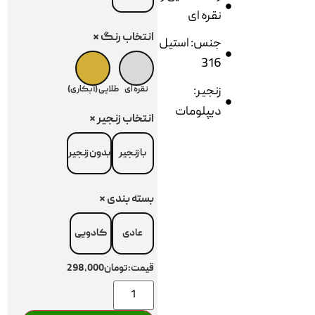
نقره ای
انتخاب رنگ
*
جنس: استیل
316
زنجیر:
نقره ای
طلایی (آبکاری)
دیپلومات
انتخاب زنجیر
*
با زنجیر
بدون زنجیر
بسته بندی
*
عادی
کادویی
قیمت:
تومان298,000