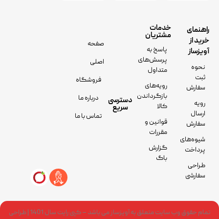
خدمات
راهنمای
مشتریان
خرید از
صفحه
پاسخ به
آویزساز
پرسش‌های
اصلی
نحوه
متداول
ثبت
فروشگاه
رویه‌های
سفارش
بازگرداندن
درباره ما
دسترسی
رویه
کالا
سریع
ارسال
تماس با ما
قوانین و
سفارش
مقررات
شیوه‌های
گزارش
پرداخت
باگ
طراحی
سفارشی
تمام حقوق وب سایت متعلق به آویزساز می باشد – کپی رایت سال 1401 | طراحی