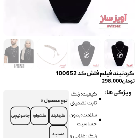
گردنبند فیلم فلش کد 100652
تومان
298,000
ویژگی ها:
کیفیت: رنگ
نوع محصول
*
ثابت تضمینی
سلامت: بدون
گردنبند
گشواره
جاسوئیچی
حساسیت
دستبند
رنگ: طلایی و