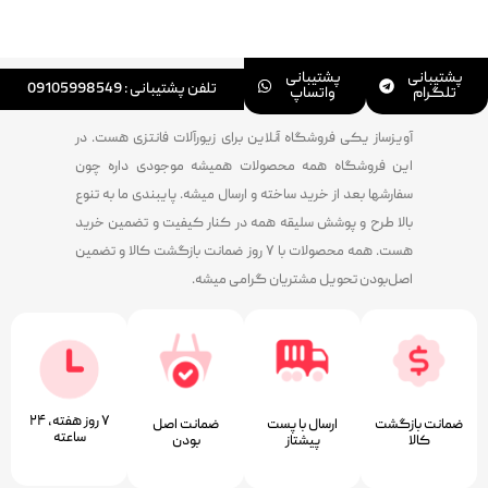
پشتیبانی
پشتیبانی
تلفن پشتیبانی : 09105998549
تلگرام
واتساپ
آویزساز یکی فروشگاه آنلاین برای زیورآلات فانتزی هست. در
این فروشگاه همه محصولات همیشه موجودی داره چون
سفارشها بعد از خرید ساخته و ارسال میشه. پایبندی ما به تنوع
بالا طرح و پوشش سلیقه همه در کنار کیفیت و تضمین خرید
هست. همه محصولات با ۷ روز ضمانت بازگشت کالا و تضمین
اصل‌بودن تحویل مشتریان گرامی میشه.
۷ روز ﻫﻔﺘﻪ، ۲۴
ضمانت بازگشت
ارسال با پست
ﺿﻤﺎﻧﺖ اﺻﻞ
ﺳﺎﻋﺘﻪ
کالا
پیشتاز
ﺑﻮدن