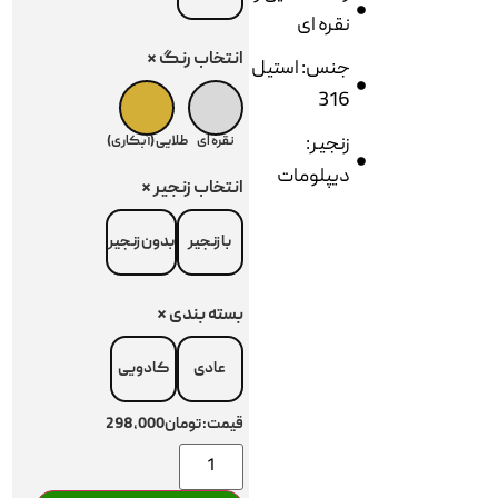
نقره ای
انتخاب رنگ
*
جنس: استیل
316
زنجیر:
نقره ای
طلایی (آبکاری)
دیپلومات
انتخاب زنجیر
*
با زنجیر
بدون زنجیر
بسته بندی
*
عادی
کادویی
قیمت:
تومان298,000