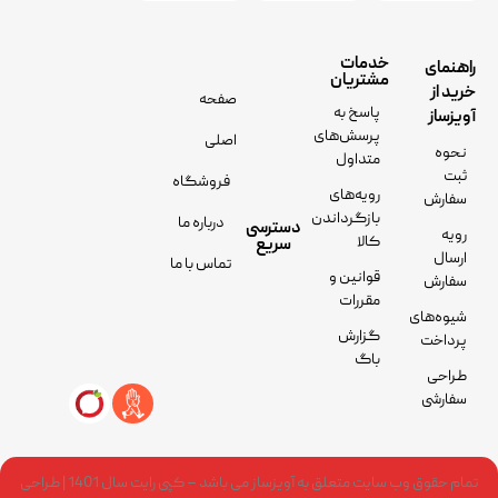
خدمات
راهنمای
مشتریان
خرید از
صفحه
پاسخ به
آویزساز
پرسش‌های
اصلی
نحوه
متداول
ثبت
فروشگاه
رویه‌های
سفارش
بازگرداندن
درباره ما
دسترسی
رویه
کالا
سریع
ارسال
تماس با ما
قوانین و
سفارش
مقررات
شیوه‌های
گزارش
پرداخت
باگ
طراحی
سفارشی
تمام حقوق وب سایت متعلق به آویزساز می باشد – کپی رایت سال 1401 | طراحی