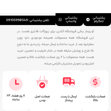
پشتیبانی
پشتیبانی
تلفن پشتیبانی : 09105998549
تلگرام
واتساپ
آویزساز یکی فروشگاه آنلاین برای زیورآلات فانتزی هست. در
این فروشگاه همه محصولات همیشه موجودی داره چون
سفارشها بعد از خرید ساخته و ارسال میشه. پایبندی ما به تنوع
بالا طرح و پوشش سلیقه همه در کنار کیفیت و تضمین خرید
هست. همه محصولات با ۷ روز ضمانت بازگشت کالا و تضمین
اصل‌بودن تحویل مشتریان گرامی میشه.
۷ روز ﻫﻔﺘﻪ، ۲۴
ضمانت بازگشت
ارسال با پست
ﺿﻤﺎﻧﺖ اﺻﻞ
ﺳﺎﻋﺘﻪ
کالا
پیشتاز
ﺑﻮدن