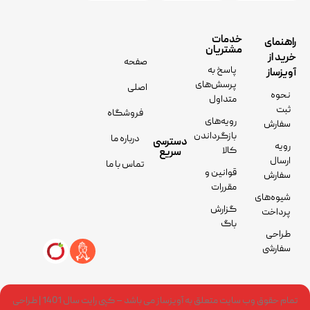
خدمات
راهنمای
مشتریان
خرید از
صفحه
پاسخ به
آویزساز
پرسش‌های
اصلی
نحوه
متداول
ثبت
فروشگاه
رویه‌های
سفارش
بازگرداندن
درباره ما
دسترسی
رویه
کالا
سریع
ارسال
تماس با ما
قوانین و
سفارش
مقررات
شیوه‌های
گزارش
پرداخت
باگ
طراحی
سفارشی
تمام حقوق وب سایت متعلق به آویزساز می باشد – کپی رایت سال 1401 | طراحی