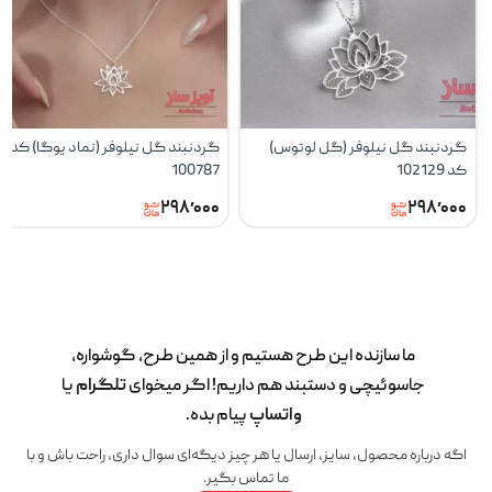
گردنبند گل نیلوفر (گل لوتوس)
گردنبند گل نیلوفر (نماد یوگا) کد
کد 102129
100787
۲۹۸٬۰۰۰
۲۹۸٬۰۰۰
ما سازنده این طرح‌ هستیم و از همین طرح، گوشواره،
جاسوئیچی و دستبند هم داریم! اگر میخوای
تلگرام
یا
واتساپ
پیام بده.
اگه درباره محصول، سایز، ارسال یا هر چیز دیگه‌ای سوال داری، راحت باش و با
ما تماس بگیر.