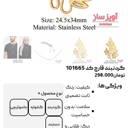
گردنبند قارچ کد 101665
تومان
298,000
ویژگی ها:
کیفیت: رنگ
نوع محصول
*
ثابت تضمینی
سلامت: بدون
گردنبند
گشواره
جاسوئیچی
حساسیت
دستبند
رنگ: طلایی و