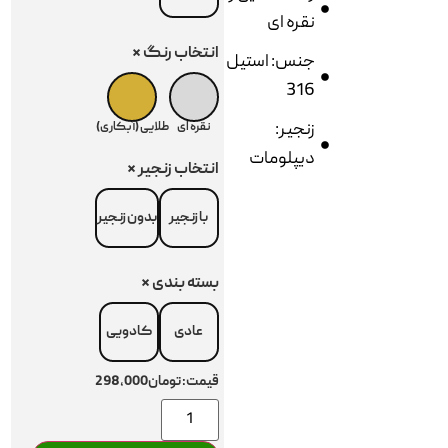
نقره ای
انتخاب رنگ
*
جنس: استیل
316
زنجیر:
نقره ای
طلایی (آبکاری)
دیپلومات
انتخاب زنجیر
*
با زنجیر
بدون زنجیر
بسته بندی
*
عادی
کادویی
قیمت:
تومان298,000