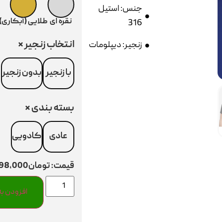
جنس: استیل
نقره ای
طلایی (آبکاری)
316
انتخاب زنجیر
*
زنجیر: دیپلومات
با زنجیر
بدون زنجیر
بسته بندی
*
عادی
کادویی
قیمت:
تومان298,000
افزودن به