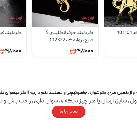
101
گردنبند حرف انگلیسی S
گردنبند فیل کد
طرح پروانه کد 102322
۲۹۸٬۰۰۰
۲۹۸٬۰۰۰
م و از همین طرح، گوشواره، جاسوئیچی و دستبند هم داریم! اگر میخوای
تل
ل، سایز، ارسال یا هر چیز دیگه‌ای سوال داری، راحت باش و با
تماس با ما