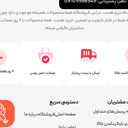
تلفن پشتیبانی : 09105998549
ات فانتزی هست. در این فروشگاه همه محصولات همیشه موجودی داره چون سف
پایبندی ما به تنوع بالا طرح و 
مشتریان گرامی میشه.
۷ روز ﻫﻔﺘﻪ، ۲۴ ﺳﺎﻋﺘﻪ
شت کالا
ارسال با پست پیشتاز
ﺿﻤﺎﻧﺖ اﺻﻞ ﺑﻮدن
مشتریان
دسترسی سریع
ه پرسش‌های متداول
صفحه اصلی
فروشگاه
درباره ما
ی بازگرداندن کالا
تماس با ما