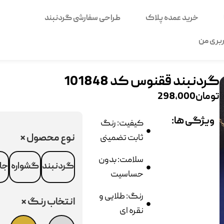
خرید عمده پلاک
طراحی سفارشی گردنبند
بری من
گردنبند ققنوس کد 101848
تومان
298,000
ویژگی ها:
کیفیت: رنگ
نوع محصول
*
ثابت تضمینی
سلامت: بدون
گردنبند
گشواره
جا
حساسیت
رنگ: طلایی و
انتخاب رنگ
*
نقره ای