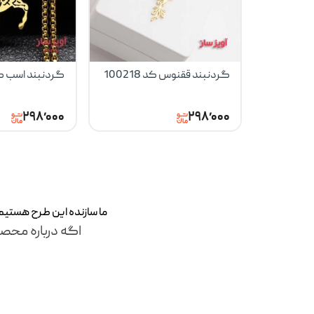
گردنبند ققنوس کد 100218
گردنبند اسب کد 101
۲۹۸٬۰۰۰
۲۹۸٬۰۰۰
ما سازنده این طرح‌ هستی
اگه درباره محصو