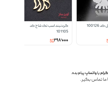
 100126
گردنبند اسب تک شاخ کد
گردنبند گر
101105
۹۸٬۰۰۰
۲۹۸٬۰۰۰
گرام
یا
واتساپ
پیام بده.
 ما تماس بگیر.