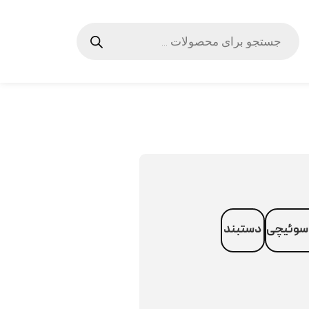
سوئیچی
دستبند