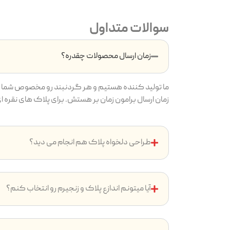
سوالات متداول
زمان ارسال محصولات چقدره؟
ما تولید کننده هستیم و هر گردنبند رو مخصوص شما م
زمان ارسال برامون زمان بر هستش. برای پلاک های نقره ای بین ۷ تا ۱4 روز و پلاک های طلایی بین ۱۴ تا ۲4 روز ( به دلیل آ
طراحی دلخواه پلاک هم انجام می دید؟
آیا میتونم اندازع پلاک و زنجیرم رو انتخاب کنم؟