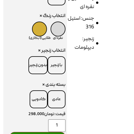
نقره ای
انتخاب رنگ
*
جنس: استیل
316
زنجیر:
نقره ای
طلایی (آبکاری)
دیپلومات
انتخاب زنجیر
*
با زنجیر
بدون زنجیر
بسته بندی
*
عادی
کادویی
قیمت:
تومان298,000