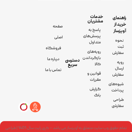
خدمات
راهنمای
مشتریان
خرید از
صفحه
پاسخ به
آویزساز
پرسش‌های
اصلی
نحوه
متداول
ثبت
فروشگاه
رویه‌های
سفارش
بازگرداندن
درباره ما
دسترسی
رویه
کالا
سریع
ارسال
تماس با ما
قوانین و
سفارش
مقررات
شیوه‌های
گزارش
پرداخت
باگ
طراحی
سفارشی
تمام حقوق وب سایت متعلق به آویزساز می باشد – کپی رایت سال 1401 | طراحی