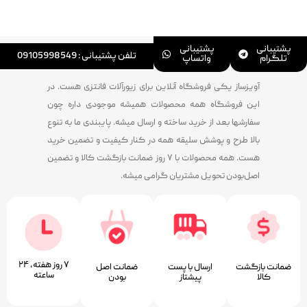
پشتیبانی
پشتیبانی
تلفن پشتیبانی : 09105998549
تلگرام
واتساپ
آویزساز یکی فروشگاه آنلاین برای زیورآلات فانتزی هست. در
این فروشگاه همه محصولات همیشه موجودی داره چون
سفارشها بعد از خرید ساخته و ارسال میشه. پایبندی ما به تنوع
بالا طرح و پوشش سلیقه همه در کنار کیفیت و تضمین خرید
هست. همه محصولات با ۷ روز ضمانت بازگشت کالا و تضمین
اصل‌بودن تحویل مشتریان گرامی میشه.
۷ روز ﻫﻔﺘﻪ، ۲۴
ضمانت بازگشت
ارسال با پست
ﺿﻤﺎﻧﺖ اﺻﻞ
ﺳﺎﻋﺘﻪ
کالا
پیشتاز
ﺑﻮدن