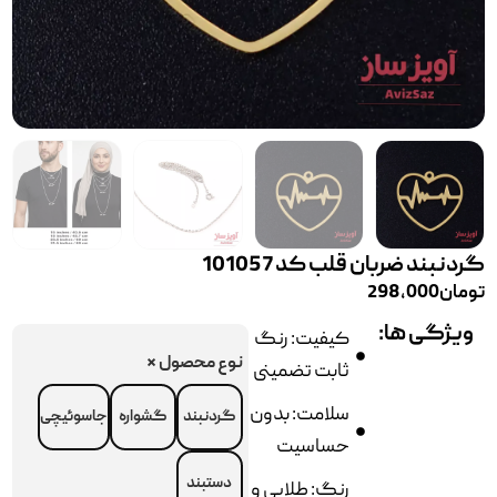
گردنبند ضربان قلب کد 101057
تومان
298,000
ویژگی ها:
کیفیت: رنگ
نوع محصول
*
ثابت تضمینی
سلامت: بدون
گردنبند
گشواره
جاسوئیچی
حساسیت
دستبند
رنگ: طلایی و