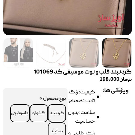
گردنبند قلب و نوت موسیقی کد 101069
تومان
298,000
ویژگی ها:
کیفیت: رنگ
نوع محصول
*
ثابت تضمینی
سلامت: بدون
گردنبند
گشواره
جاسوئیچی
حساسیت
دستبند
رنگ: طلایی و