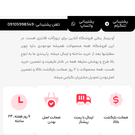
پشتیبانی
پشتیبانی
تلفن پشتیبانی : 09105998549
تلگرام
واتساپ
آویزساز یکی فروشگاه آنلاین برای زیورآلات فانتزی هست. در
این فروشگاه همه محصولات همیشه موجودی داره چون
سفارشها بعد از خرید ساخته و ارسال میشه. پایبندی ما به تنوع
بالا طرح و پوشش سلیقه همه در کنار کیفیت و تضمین خرید
هست. همه محصولات با ۷ روز ضمانت بازگشت کالا و تضمین
اصل‌بودن تحویل مشتریان گرامی میشه.
۷ روز ﻫﻔﺘﻪ، ۲۴
ضمانت بازگشت
ارسال با پست
ﺿﻤﺎﻧﺖ اﺻﻞ
ﺳﺎﻋﺘﻪ
کالا
پیشتاز
ﺑﻮدن