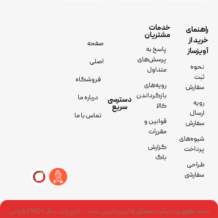
خدمات
راهنمای
مشتریان
خرید از
صفحه
پاسخ به
آویزساز
پرسش‌های
اصلی
نحوه
متداول
ثبت
فروشگاه
رویه‌های
سفارش
بازگرداندن
درباره ما
دسترسی
رویه
کالا
سریع
ارسال
تماس با ما
قوانین و
سفارش
مقررات
شیوه‌های
گزارش
پرداخت
باگ
طراحی
سفارشی
تمام حقوق وب سایت متعلق به آویزساز می باشد – کپی رایت سال 1401 | طراحی