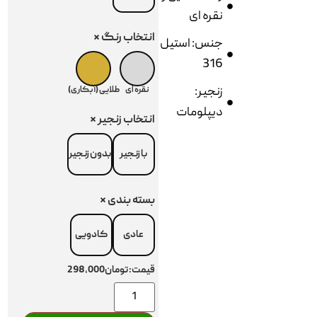
نقره ای
انتخاب رنگ
*
جنس: استیل
316
زنجیر:
نقره ای
طلایی (آبکاری)
دیپلومات
انتخاب زنجیر
*
با زنجیر
بدون زنجیر
بسته بندی
*
عادی
کادویی
قیمت:
تومان298,000