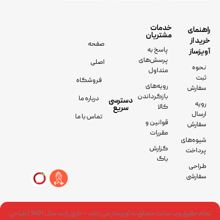
خدمات
راهنمای
مشتریان
خرید از
صفحه
پاسخ به
آویزساز
پرسش‌های
اصلی
نحوه
متداول
ثبت
فروشگاه
رویه‌های
سفارش
بازگرداندن
درباره ما
دسترسی
رویه
کالا
سریع
ارسال
تماس با ما
قوانین و
سفارش
مقررات
شیوه‌های
گزارش
پرداخت
باگ
طراحی
سفارشی
تمام حقوق وب سایت متعلق به آویزساز می باشد – کپی رایت سال 1401 | طراحی