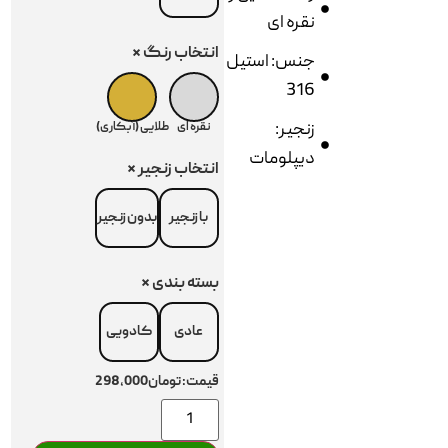
نقره ای
انتخاب رنگ
*
جنس: استیل
316
زنجیر:
نقره ای
طلایی (آبکاری)
دیپلومات
انتخاب زنجیر
*
با زنجیر
بدون زنجیر
بسته بندی
*
عادی
کادویی
قیمت:
تومان298,000