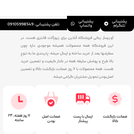
پشتیبانی
پشتیبانی
تلفن پشتیبانی : 09105998549
تلگرام
واتساپ
آویزساز یکی فروشگاه آنلاین برای زیورآلات فانتزی هست. در
این فروشگاه همه محصولات همیشه موجودی داره چون
سفارشها بعد از خرید ساخته و ارسال میشه. پایبندی ما به تنوع
بالا طرح و پوشش سلیقه همه در کنار کیفیت و تضمین خرید
هست. همه محصولات با ۷ روز ضمانت بازگشت کالا و تضمین
اصل‌بودن تحویل مشتریان گرامی میشه.
۷ روز ﻫﻔﺘﻪ، ۲۴
ضمانت بازگشت
ارسال با پست
ﺿﻤﺎﻧﺖ اﺻﻞ
ﺳﺎﻋﺘﻪ
کالا
پیشتاز
ﺑﻮدن