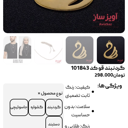
گردنبند قو کد 101843
تومان
298,000
ویژگی ها:
کیفیت: رنگ
نوع محصول
*
ثابت تضمینی
سلامت: بدون
گردنبند
گشواره
جاسوئیچی
حساسیت
دستبند
رنگ: طلایی و