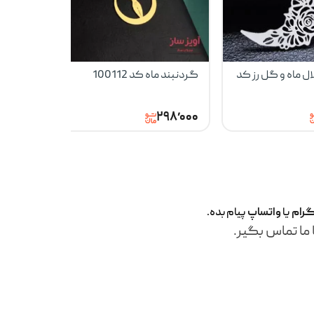
ل ماه و گل رز کد
گردنبند ماه کد 100112
گردنبند 
شاپرک کد 100537
۹۸٬۰۰۰
۲۹۸٬۰۰۰
گرام
یا
واتساپ
پیام بده.
 ما تماس بگیر.