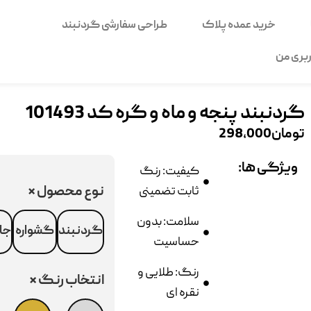
خرید عمده پلاک
طراحی سفارشی گردنبند
بری من
گردنبند پنجه و ماه و گره کد 101493
تومان
298,000
ویژگی ها:
کیفیت: رنگ
نوع محصول
*
ثابت تضمینی
سلامت: بدون
گردنبند
گشواره
جا
حساسیت
رنگ: طلایی و
انتخاب رنگ
*
نقره ای