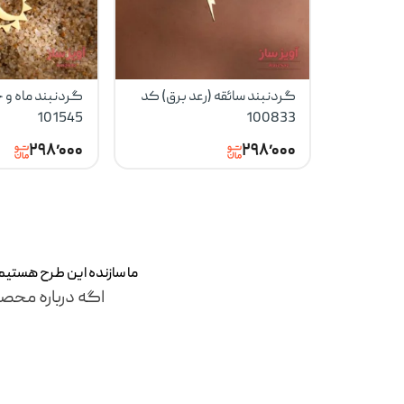
گردنبند سائقه (رعد برق) کد
گردنبند ماه و 
101545
100833
۲۹۸٬۰۰۰
۲۹۸٬۰۰۰
ما سازنده این طرح‌ هستی
اگه درباره محصو