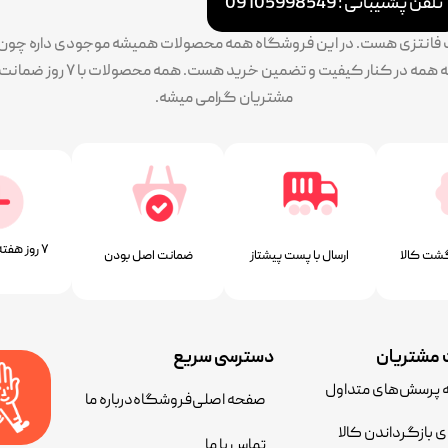
تلفن پشتیبانی : 09105998549
ات فانتزی هست. در این فروشگاه همه محصولات همیشه موجودی داره چون سف
پایبندی ما به تنوع بالا طرح و 
مشتریان گرامی میشه.
۷ روز ﻫﻔﺘﻪ، ۲۴ ﺳﺎﻋﺘﻪ
شت کالا
ارسال با پست پیشتاز
ﺿﻤﺎﻧﺖ اﺻﻞ ﺑﻮدن
مشتریان
دسترسی سریع
ه پرسش‌های متداول
صفحه اصلی
فروشگاه
درباره ما
ی بازگرداندن کالا
تماس با ما