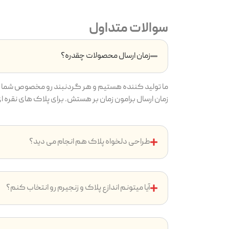
سوالات متداول
زمان ارسال محصولات چقدره؟
ما تولید کننده هستیم و هر گردنبند رو مخصوص شما م
زمان ارسال برامون زمان بر هستش. برای پلاک های نقره ای بین ۷ تا ۱4 روز و پلاک های طلایی بین ۱۴ تا ۲4 روز ( به دلیل آ
طراحی دلخواه پلاک هم انجام می دید؟
آیا میتونم اندازع پلاک و زنجیرم رو انتخاب کنم؟