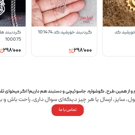
خورشید کد
گردنبند خورشید کد 101474
گردنبند هلا
100075
۲۹۸٬۰۰۰
۲۹۸٬۰۰۰
م و از همین طرح، گوشواره، جاسوئیچی و دستبند هم داریم! اگر میخوای
تل
ل، سایز، ارسال یا هر چیز دیگه‌ای سوال داری، راحت باش و با
تماس با ما