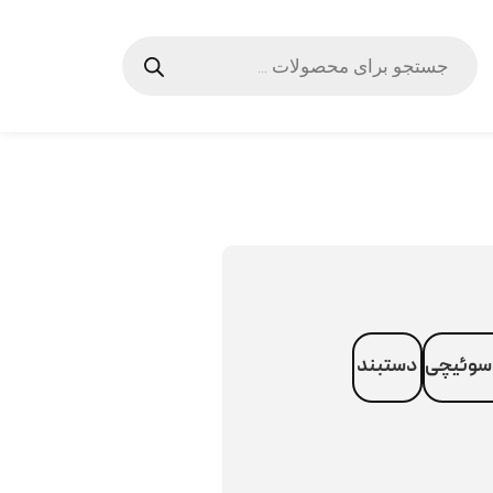
سوئیچی
دستبند