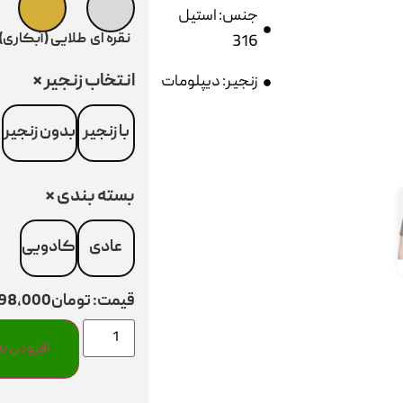
جنس: استیل
نقره ای
طلایی (آبکاری)
316
انتخاب زنجیر
*
زنجیر: دیپلومات
با زنجیر
بدون زنجیر
بسته بندی
*
عادی
کادویی
قیمت:
تومان298,000
افزودن به