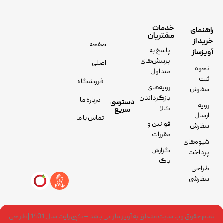
خدمات
راهنمای
مشتریان
خرید از
صفحه
پاسخ به
آویزساز
پرسش‌های
اصلی
نحوه
متداول
ثبت
فروشگاه
رویه‌های
سفارش
بازگرداندن
درباره ما
دسترسی
رویه
کالا
سریع
ارسال
تماس با ما
قوانین و
سفارش
مقررات
شیوه‌های
گزارش
پرداخت
باگ
طراحی
سفارشی
تمام حقوق وب سایت متعلق به آویزساز می باشد – کپی رایت سال 1401 | طراحی