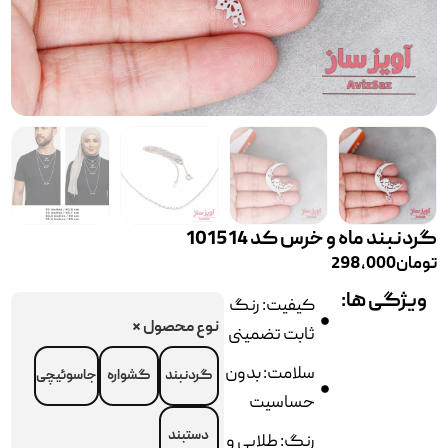
گردنبند ماه و خرس کد 101514
تومان
298,000
ویژگی ها:
کیفیت: رنگ
نوع محصول
*
ثابت تضمینی
سلامت: بدون
گردنبند
گشواره
جاسوئیچی
حساسیت
دستبند
رنگ: طلایی و