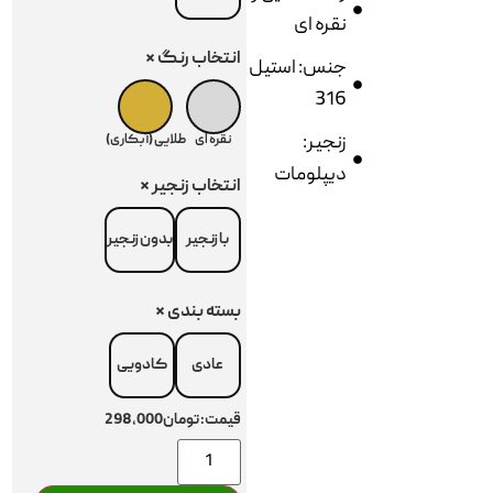
نقره ای
انتخاب رنگ
*
جنس: استیل
316
زنجیر:
نقره ای
طلایی (آبکاری)
دیپلومات
انتخاب زنجیر
*
با زنجیر
بدون زنجیر
بسته بندی
*
عادی
کادویی
قیمت:
تومان298,000