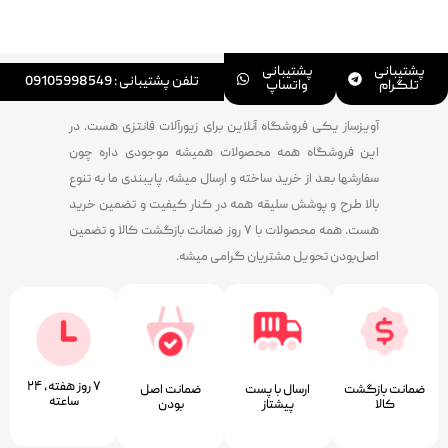
پشتیبانی
پشتیبانی
تلفن پشتیبانی : 09105998549
تلگرام
واتساپ
آویزساز یکی فروشگاه آنلاین برای زیورآلات فانتزی هست. در
این فروشگاه همه محصولات همیشه موجودی داره چون
سفارشها بعد از خرید ساخته و ارسال میشه. پایبندی ما به تنوع
بالا طرح و پوشش سلیقه همه در کنار کیفیت و تضمین خرید
هست. همه محصولات با ۷ روز ضمانت بازگشت کالا و تضمین
اصل‌بودن تحویل مشتریان گرامی میشه.
۷ روز ﻫﻔﺘﻪ، ۲۴
ضمانت بازگشت
ارسال با پست
ﺿﻤﺎﻧﺖ اﺻﻞ
ﺳﺎﻋﺘﻪ
کالا
پیشتاز
ﺑﻮدن