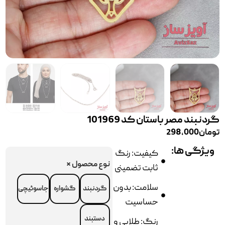
گردنبند مصر باستان کد 101969
تومان
298,000
ویژگی ها:
کیفیت: رنگ
نوع محصول
*
ثابت تضمینی
سلامت: بدون
گردنبند
گشواره
جاسوئیچی
حساسیت
دستبند
رنگ: طلایی و