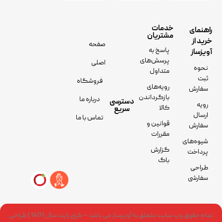
خدمات
راهنمای
مشتریان
خرید از
صفحه
پاسخ به
آویزساز
پرسش‌های
اصلی
نحوه
متداول
ثبت
فروشگاه
رویه‌های
سفارش
بازگرداندن
درباره ما
دسترسی
رویه
کالا
سریع
ارسال
تماس با ما
قوانین و
سفارش
مقررات
شیوه‌های
گزارش
پرداخت
باگ
طراحی
سفارشی
تمام حقوق وب سایت متعلق به آویزساز می باشد – کپی رایت سال 1401 | طراحی