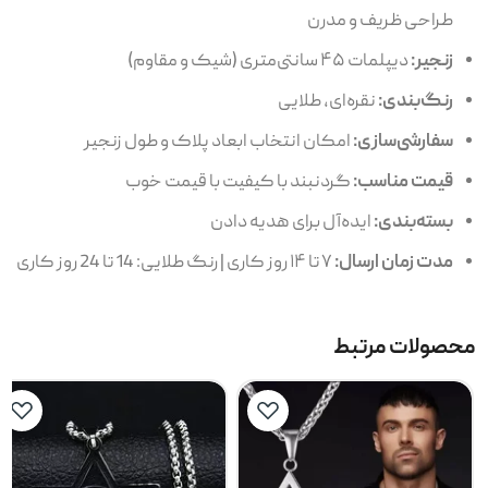
طراحی ظریف و مدرن
زنجیر:
دیپلمات ۴۵ سانتی‌متری (شیک و مقاوم)
رنگ‌بندی:
نقره‌ای، طلایی
سفارشی‌سازی:
امکان انتخاب ابعاد پلاک و طول زنجیر
قیمت مناسب:
گردنبند با کیفیت با قیمت خوب
بسته‌بندی:
ایده‌آل برای هدیه دادن
مدت زمان ارسال:
۷ تا ۱۴ روز کاری | رنگ طلایی: 14 تا 24 روز کاری
محصولات مرتبط