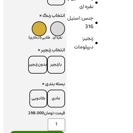
نقره ای
انتخاب رنگ
*
جنس: استیل
316
زنجیر:
نقره ای
طلایی (آبکاری)
دیپلومات
انتخاب زنجیر
*
با زنجیر
بدون زنجیر
بسته بندی
*
عادی
کادویی
قیمت:
تومان298,000