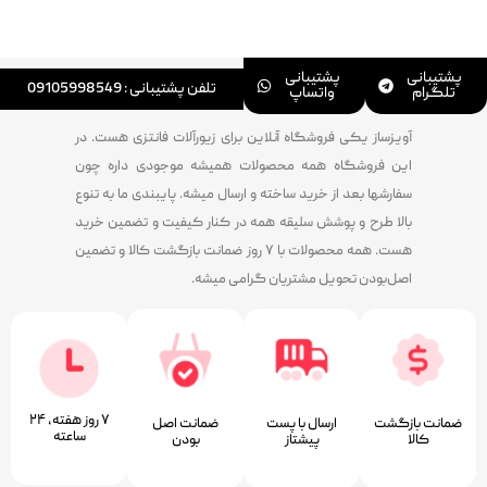
پشتیبانی
پشتیبانی
تلفن پشتیبانی : 09105998549
تلگرام
واتساپ
آویزساز یکی فروشگاه آنلاین برای زیورآلات فانتزی هست. در
این فروشگاه همه محصولات همیشه موجودی داره چون
سفارشها بعد از خرید ساخته و ارسال میشه. پایبندی ما به تنوع
بالا طرح و پوشش سلیقه همه در کنار کیفیت و تضمین خرید
هست. همه محصولات با ۷ روز ضمانت بازگشت کالا و تضمین
اصل‌بودن تحویل مشتریان گرامی میشه.
۷ روز ﻫﻔﺘﻪ، ۲۴
ضمانت بازگشت
ارسال با پست
ﺿﻤﺎﻧﺖ اﺻﻞ
ﺳﺎﻋﺘﻪ
کالا
پیشتاز
ﺑﻮدن