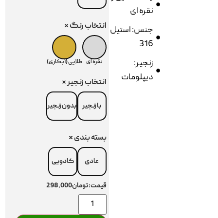
نقره ای
انتخاب رنگ
*
جنس: استیل
316
زنجیر:
نقره ای
طلایی (آبکاری)
دیپلومات
انتخاب زنجیر
*
با زنجیر
بدون زنجیر
بسته بندی
*
عادی
کادویی
قیمت:
تومان298,000