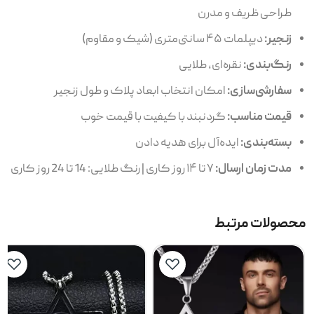
طراحی ظریف و مدرن
زنجیر:
دیپلمات ۴۵ سانتی‌متری (شیک و مقاوم)
رنگ‌بندی:
نقره‌ای، طلایی
سفارشی‌سازی:
امکان انتخاب ابعاد پلاک و طول زنجیر
قیمت مناسب:
گردنبند با کیفیت با قیمت خوب
بسته‌بندی:
ایده‌آل برای هدیه دادن
مدت زمان ارسال:
۷ تا ۱۴ روز کاری | رنگ طلایی: 14 تا 24 روز کاری
محصولات مرتبط