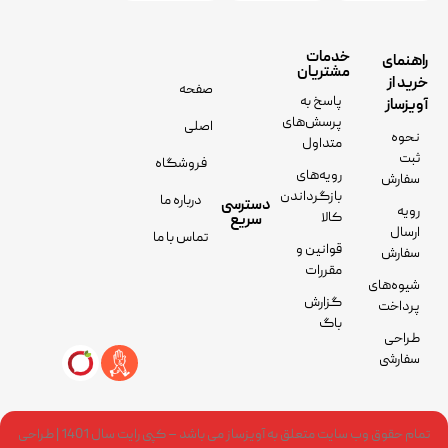
خدمات
راهنمای
مشتریان
خرید از
صفحه
پاسخ به
آویزساز
پرسش‌های
اصلی
نحوه
متداول
ثبت
فروشگاه
رویه‌های
سفارش
بازگرداندن
درباره ما
دسترسی
رویه
کالا
سریع
ارسال
تماس با ما
قوانین و
سفارش
مقررات
شیوه‌های
گزارش
پرداخت
باگ
طراحی
سفارشی
تمام حقوق وب سایت متعلق به آویزساز می باشد – کپی رایت سال 1401 | طراحی