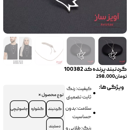
گردنبند پرنده کد 100382
تومان
298,000
ویژگی ها:
کیفیت: رنگ
نوع محصول
*
ثابت تضمینی
سلامت: بدون
گردنبند
گشواره
جاسوئیچی
حساسیت
دستبند
رنگ: طلایی و