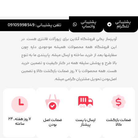
پشتیبانی
پشتیبانی
تلفن پشتیبانی : 09105998549
تلگرام
واتساپ
آویزساز یکی فروشگاه آنلاین برای زیورآلات فانتزی هست. در
این فروشگاه همه محصولات همیشه موجودی داره چون
سفارشها بعد از خرید ساخته و ارسال میشه. پایبندی ما به تنوع
بالا طرح و پوشش سلیقه همه در کنار کیفیت و تضمین خرید
هست. همه محصولات با ۷ روز ضمانت بازگشت کالا و تضمین
اصل‌بودن تحویل مشتریان گرامی میشه.
۷ روز ﻫﻔﺘﻪ، ۲۴
ضمانت بازگشت
ارسال با پست
ﺿﻤﺎﻧﺖ اﺻﻞ
ﺳﺎﻋﺘﻪ
کالا
پیشتاز
ﺑﻮدن