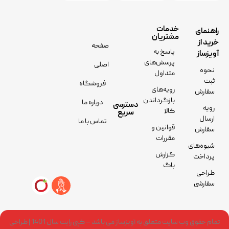
خدمات
راهنمای
مشتریان
خرید از
صفحه
پاسخ به
آویزساز
پرسش‌های
اصلی
نحوه
متداول
ثبت
فروشگاه
رویه‌های
سفارش
بازگرداندن
درباره ما
دسترسی
رویه
کالا
سریع
ارسال
تماس با ما
قوانین و
سفارش
مقررات
شیوه‌های
گزارش
پرداخت
باگ
طراحی
سفارشی
تمام حقوق وب سایت متعلق به آویزساز می باشد – کپی رایت سال 1401 | طراحی