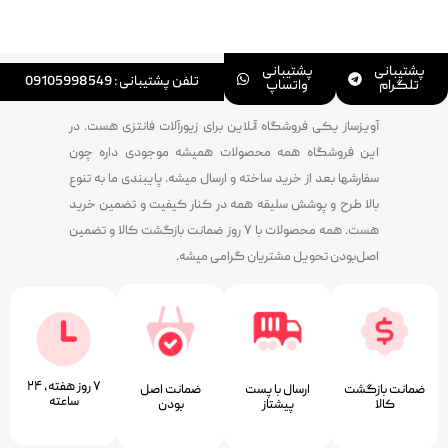
پشتیبانی
پشتیبانی
تلفن پشتیبانی : 09105998549
تلگرام
واتساپ
آویزساز یکی فروشگاه آنلاین برای زیورآلات فانتزی هست. در
این فروشگاه همه محصولات همیشه موجودی داره چون
سفارشها بعد از خرید ساخته و ارسال میشه. پایبندی ما به تنوع
بالا طرح و پوشش سلیقه همه در کنار کیفیت و تضمین خرید
هست. همه محصولات با ۷ روز ضمانت بازگشت کالا و تضمین
اصل‌بودن تحویل مشتریان گرامی میشه.
۷ روز ﻫﻔﺘﻪ، ۲۴
ضمانت بازگشت
ارسال با پست
ﺿﻤﺎﻧﺖ اﺻﻞ
ﺳﺎﻋﺘﻪ
کالا
پیشتاز
ﺑﻮدن