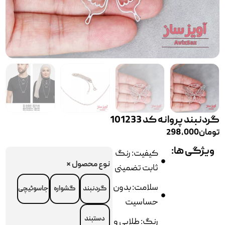
گردنبند پروانه کد 101233
تومان
298,000
ویژگی ها:
کیفیت: رنگ
نوع محصول
*
ثابت تضمینی
سلامت: بدون
گردنبند
گشواره
جاسوئیچی
حساسیت
دستبند
رنگ: طلایی و