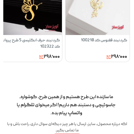
گردنبند ققنوس کد 100218
گردنبند حرف انگلیسی S طرح پروانه
کد 102322
۲۹۸٬۰۰۰
۲۹۸٬۰۰۰
ما سازنده این طرح‌ هستیم و از همین طرح، گوشواره،
جاسوئیچی و دستبند هم داریم! اگر میخوای
تلگرام
یا
واتساپ
پیام بده.
اگه درباره محصول، سایز، ارسال یا هر چیز دیگه‌ای سوال داری، راحت باش و با
ما تماس بگیر.