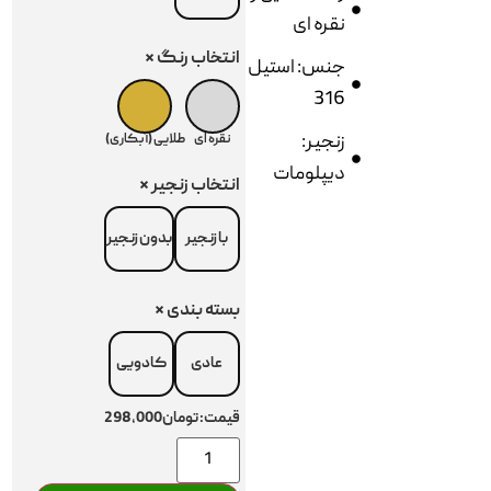
نقره ای
انتخاب رنگ
*
جنس: استیل
316
زنجیر:
نقره ای
طلایی (آبکاری)
دیپلومات
انتخاب زنجیر
*
با زنجیر
بدون زنجیر
بسته بندی
*
عادی
کادویی
قیمت:
تومان298,000