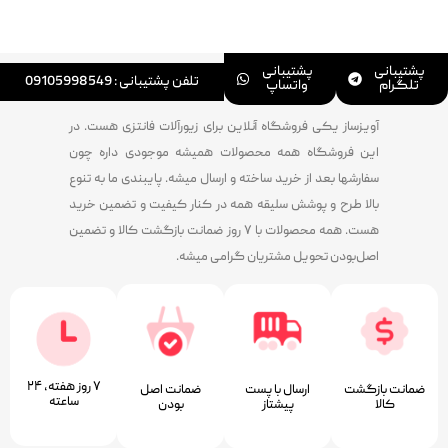
پشتیبانی
پشتیبانی
تلفن پشتیبانی : 09105998549
تلگرام
واتساپ
آویزساز یکی فروشگاه آنلاین برای زیورآلات فانتزی هست. در
این فروشگاه همه محصولات همیشه موجودی داره چون
سفارشها بعد از خرید ساخته و ارسال میشه. پایبندی ما به تنوع
بالا طرح و پوشش سلیقه همه در کنار کیفیت و تضمین خرید
هست. همه محصولات با ۷ روز ضمانت بازگشت کالا و تضمین
اصل‌بودن تحویل مشتریان گرامی میشه.
۷ روز ﻫﻔﺘﻪ، ۲۴
ضمانت بازگشت
ارسال با پست
ﺿﻤﺎﻧﺖ اﺻﻞ
ﺳﺎﻋﺘﻪ
کالا
پیشتاز
ﺑﻮدن