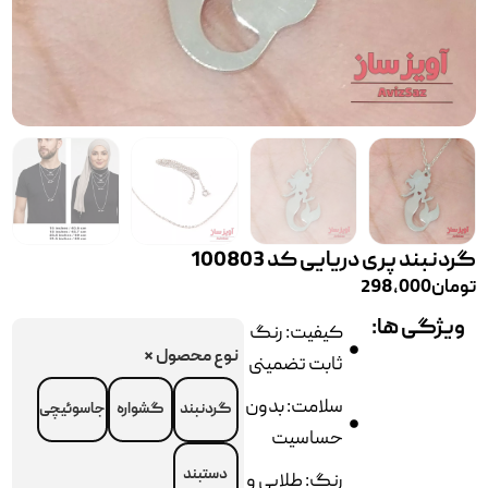
گردنبند پری دریایی کد 100803
تومان
298,000
ویژگی ها:
کیفیت: رنگ
نوع محصول
*
ثابت تضمینی
سلامت: بدون
گردنبند
گشواره
جاسوئیچی
حساسیت
دستبند
رنگ: طلایی و