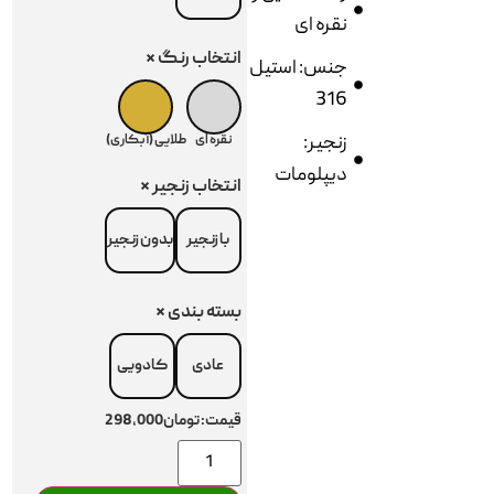
نقره ای
انتخاب رنگ
*
جنس: استیل
316
زنجیر:
نقره ای
طلایی (آبکاری)
دیپلومات
انتخاب زنجیر
*
با زنجیر
بدون زنجیر
بسته بندی
*
عادی
کادویی
قیمت:
تومان298,000