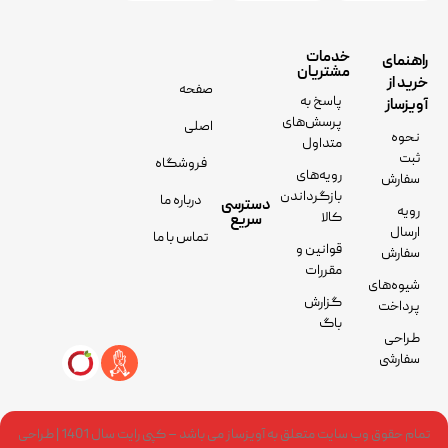
خدمات
راهنمای
مشتریان
خرید از
صفحه
پاسخ به
آویزساز
پرسش‌های
اصلی
نحوه
متداول
ثبت
فروشگاه
رویه‌های
سفارش
بازگرداندن
درباره ما
دسترسی
رویه
کالا
سریع
ارسال
تماس با ما
قوانین و
سفارش
مقررات
شیوه‌های
گزارش
پرداخت
باگ
طراحی
سفارشی
تمام حقوق وب سایت متعلق به آویزساز می باشد – کپی رایت سال 1401 | طراحی