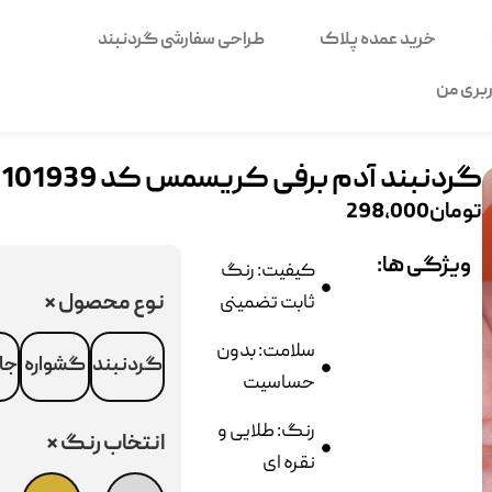
خرید عمده پلاک
طراحی سفارشی گردنبند
بری من
گردنبند آدم برفی کریسمس کد 101939
تومان
298,000
ویژگی ها:
کیفیت: رنگ
نوع محصول
*
ثابت تضمینی
سلامت: بدون
گردنبند
گشواره
جا
حساسیت
رنگ: طلایی و
انتخاب رنگ
*
نقره ای