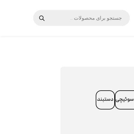
سوئیچی
دستبند