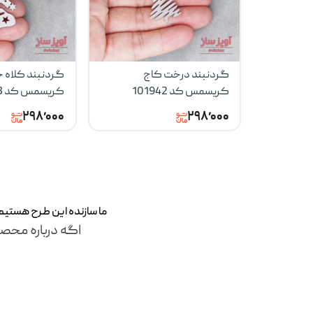
گردنبند درخت کاج
گردنبند کلاه 
کریسمس کد 101942
کریسمس کد 101943
۲۹۸٬۰۰۰
۲۹۸٬۰۰۰
ما سازنده این طرح‌ هستی
اگه درباره محصو