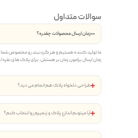
سوالات متداول
زمان ارسال محصولات چقدره؟
ما تولید کننده هستیم و هر گردنبند رو مخصوص شما م
زمان ارسال برامون زمان بر هستش. برای پلاک های نقره ای بین ۷ تا ۱4 روز و پلاک های طلایی بین ۱۴ تا ۲4 روز ( به دلیل آ
طراحی دلخواه پلاک هم انجام می دید؟
آیا میتونم اندازع پلاک و زنجیرم رو انتخاب کنم؟