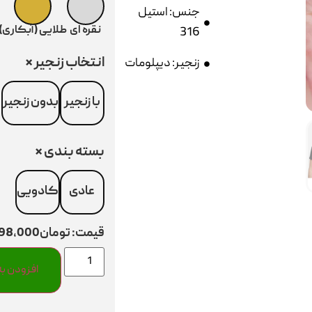
جنس: استیل
نقره ای
طلایی (آبکاری)
316
انتخاب زنجیر
*
زنجیر: دیپلومات
با زنجیر
بدون زنجیر
بسته بندی
*
عادی
کادویی
قیمت:
تومان298,000
افزودن به