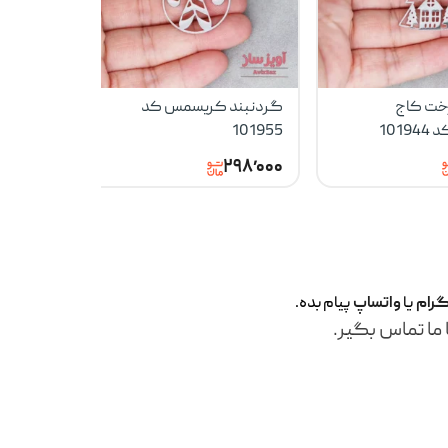
خت کاج
گردنبند کریسمس کد
گردنبند
101
101955
کد 101933
۹۸٬۰۰۰
۲۹۸٬۰۰۰
گرام
یا
واتساپ
پیام بده.
 ما تماس بگیر.