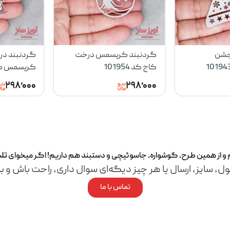
جشن
گردنبند کریسمس درخت
گردنبند در
کاج کد 101954
کریسمس کد 944
۲۹۸٬۰۰۰
۲۹۸٬۰۰۰
م و از همین طرح، گوشواره، جاسوئیچی و دستبند هم داریم! اگر میخوای
تل
ل، سایز، ارسال یا هر چیز دیگه‌ای سوال داری، راحت باش و با
تماس با ما