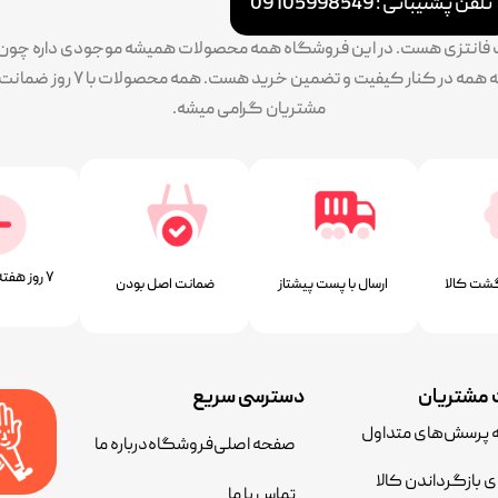
تلفن پشتیبانی : 09105998549
ات فانتزی هست. در این فروشگاه همه محصولات همیشه موجودی داره چون سف
پایبندی ما به تنوع بالا طرح و 
مشتریان گرامی میشه.
۷ روز ﻫﻔﺘﻪ، ۲۴ ﺳﺎﻋﺘﻪ
شت کالا
ارسال با پست پیشتاز
ﺿﻤﺎﻧﺖ اﺻﻞ ﺑﻮدن
مشتریان
دسترسی سریع
ه پرسش‌های متداول
صفحه اصلی
فروشگاه
درباره ما
ی بازگرداندن کالا
تماس با ما