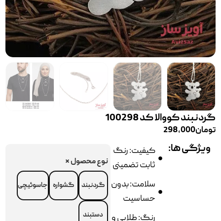
گردنبند کووالا کد 100298
تومان
298,000
ویژگی ها:
کیفیت: رنگ
نوع محصول
*
ثابت تضمینی
سلامت: بدون
گردنبند
گشواره
جاسوئیچی
حساسیت
دستبند
رنگ: طلایی و