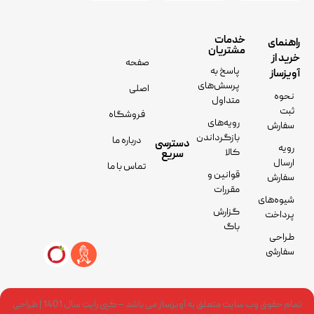
خدمات
راهنمای
مشتریان
خرید از
صفحه
پاسخ به
آویزساز
پرسش‌های
اصلی
نحوه
متداول
ثبت
فروشگاه
رویه‌های
سفارش
بازگرداندن
درباره ما
دسترسی
رویه
کالا
سریع
ارسال
تماس با ما
قوانین و
سفارش
مقررات
شیوه‌های
گزارش
پرداخت
باگ
طراحی
سفارشی
تمام حقوق وب سایت متعلق به آویزساز می باشد – کپی رایت سال 1401 | طراحی