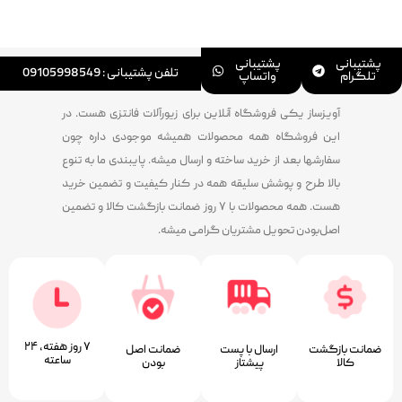
پشتیبانی
پشتیبانی
تلفن پشتیبانی : 09105998549
تلگرام
واتساپ
آویزساز یکی فروشگاه آنلاین برای زیورآلات فانتزی هست. در
این فروشگاه همه محصولات همیشه موجودی داره چون
سفارشها بعد از خرید ساخته و ارسال میشه. پایبندی ما به تنوع
بالا طرح و پوشش سلیقه همه در کنار کیفیت و تضمین خرید
هست. همه محصولات با ۷ روز ضمانت بازگشت کالا و تضمین
اصل‌بودن تحویل مشتریان گرامی میشه.
۷ روز ﻫﻔﺘﻪ، ۲۴
ضمانت بازگشت
ارسال با پست
ﺿﻤﺎﻧﺖ اﺻﻞ
ﺳﺎﻋﺘﻪ
کالا
پیشتاز
ﺑﻮدن