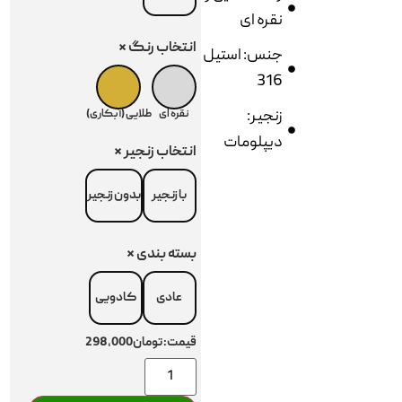
نقره ای
انتخاب رنگ
*
جنس: استیل
316
زنجیر:
نقره ای
طلایی (آبکاری)
دیپلومات
انتخاب زنجیر
*
با زنجیر
بدون زنجیر
بسته بندی
*
عادی
کادویی
قیمت:
تومان298,000