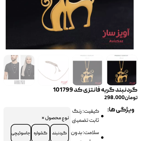
گردنبند گربه فانتزی کد 101799
تومان
298,000
ویژگی ها:
کیفیت: رنگ
نوع محصول
*
ثابت تضمینی
سلامت: بدون
گردنبند
گشواره
جاسوئیچی