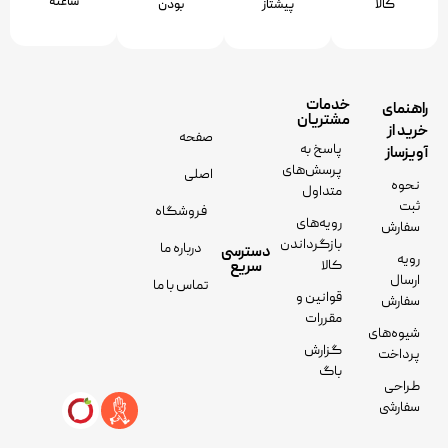
ﺳﺎﻋﺘﻪ
کالا
پیشتاز
ﺑﻮدن
خدمات
راهنمای
مشتریان
خرید از
صفحه
پاسخ به
آویزساز
پرسش‌های
اصلی
نحوه
متداول
ثبت
فروشگاه
رویه‌های
سفارش
بازگرداندن
درباره ما
دسترسی
رویه
کالا
سریع
ارسال
تماس با ما
قوانین و
سفارش
مقررات
شیوه‌های
گزارش
پرداخت
باگ
طراحی
سفارشی