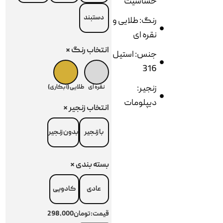
حساسیت
دستبند
رنگ: طلایی و
نقره ای
انتخاب رنگ
*
جنس: استیل
316
زنجیر:
نقره ای
طلایی (آبکاری)
دیپلومات
انتخاب زنجیر
*
با زنجیر
بدون زنجیر
بسته بندی
*
عادی
کادویی
قیمت:
تومان298,000