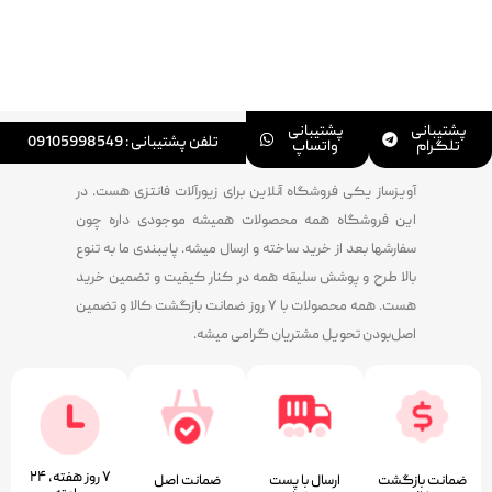
پشتیبانی
پشتیبانی
تلفن پشتیبانی : 09105998549
تلگرام
واتساپ
آویزساز یکی فروشگاه آنلاین برای زیورآلات فانتزی هست. در
این فروشگاه همه محصولات همیشه موجودی داره چون
سفارشها بعد از خرید ساخته و ارسال میشه. پایبندی ما به تنوع
بالا طرح و پوشش سلیقه همه در کنار کیفیت و تضمین خرید
هست. همه محصولات با ۷ روز ضمانت بازگشت کالا و تضمین
اصل‌بودن تحویل مشتریان گرامی میشه.
۷ روز ﻫﻔﺘﻪ، ۲۴
ضمانت بازگشت
ارسال با پست
ﺿﻤﺎﻧﺖ اﺻﻞ