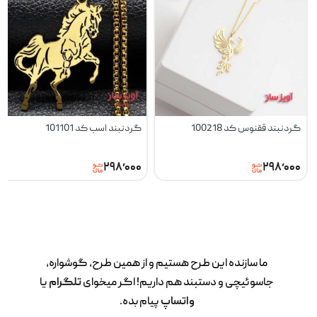
گردنبند ققنوس کد 100218
گردنبند اسب کد 101101
۲۹۸٬۰۰۰
۲۹۸٬۰۰۰
ما سازنده این طرح‌ هستیم و از همین طرح، گوشواره،
جاسوئیچی و دستبند هم داریم! اگر میخوای
تلگرام
یا
واتساپ
پیام بده.