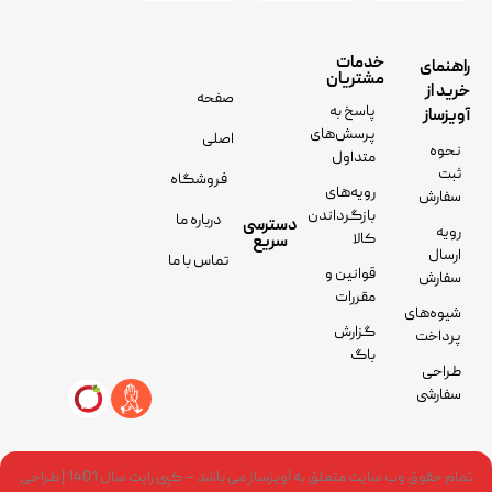
خدمات
راهنمای
مشتریان
خرید از
صفحه
پاسخ به
آویزساز
پرسش‌های
اصلی
نحوه
متداول
ثبت
فروشگاه
رویه‌های
سفارش
بازگرداندن
درباره ما
دسترسی
رویه
کالا
سریع
ارسال
تماس با ما
قوانین و
سفارش
مقررات
شیوه‌های
گزارش
پرداخت
باگ
طراحی
سفارشی
تمام حقوق وب سایت متعلق به آویزساز می باشد – کپی رایت سال 1401 | طراحی