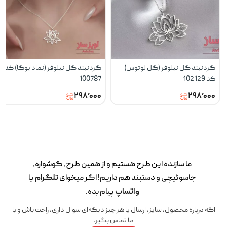
گردنبند گل نیلوفر (گل لوتوس)
گردنبند گل نیلوفر (نماد یوگا) کد
کد 102129
100787
۲۹۸٬۰۰۰
۲۹۸٬۰۰۰
ما سازنده این طرح‌ هستیم و از همین طرح، گوشواره،
جاسوئیچی و دستبند هم داریم! اگر میخوای
تلگرام
یا
واتساپ
پیام بده.
اگه درباره محصول، سایز، ارسال یا هر چیز دیگه‌ای سوال داری، راحت باش و با
ما تماس بگیر.