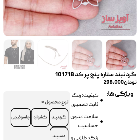
گردنبند ستاره پنج پر کد 101718
تومان
298,000
ویژگی ها:
کیفیت: رنگ
نوع محصول
*
ثابت تضمینی
سلامت: بدون
گردنبند
گشواره
جاسوئیچی
حساسیت
دستبند
رنگ: طلایی و