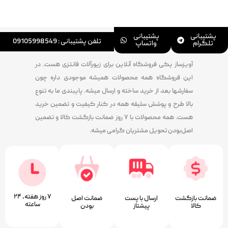
پشتیبانی
پشتیبانی
تلفن پشتیبانی : 09105998549
تلگرام
واتساپ
آویزساز یکی فروشگاه آنلاین برای زیورآلات فانتزی هست. در
این فروشگاه همه محصولات همیشه موجودی داره چون
سفارشها بعد از خرید ساخته و ارسال میشه. پایبندی ما به تنوع
بالا طرح و پوشش سلیقه همه در کنار کیفیت و تضمین خرید
هست. همه محصولات با ۷ روز ضمانت بازگشت کالا و تضمین
اصل‌بودن تحویل مشتریان گرامی میشه.
۷ روز ﻫﻔﺘﻪ، ۲۴
ضمانت بازگشت
ارسال با پست
ﺿﻤﺎﻧﺖ اﺻﻞ
ﺳﺎﻋﺘﻪ
کالا
پیشتاز
ﺑﻮدن