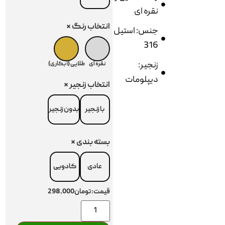
نقره ای
انتخاب رنگ
*
جنس: استیل
316
زنجیر:
نقره ای
طلایی (آبکاری)
دیپلومات
انتخاب زنجیر
*
با زنجیر
بدون زنجیر
بسته بندی
*
عادی
کادویی
قیمت:
تومان298,000