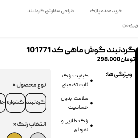
خرید عمده پلاک
طراحی سفارشی گردنبند
بری من
گردنبند گوش ماهی کد 101771
تومان
298,000
ویژگی ها:
کیفیت: رنگ
نوع محصول
*
ثابت تضمینی
سلامت: بدون
گردنبند
گشواره
جا
حساسیت
رنگ: طلایی و
انتخاب رنگ
*
نقره ای