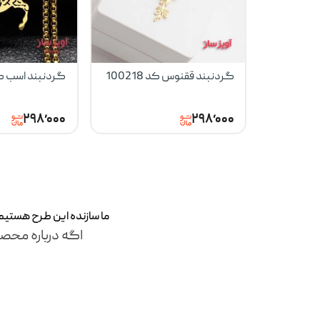
گردنبند ققنوس کد 100218
گردنبند اسب کد 101
۲۹۸٬۰۰۰
۲۹۸٬۰۰۰
ما سازنده این طرح‌ هستی
اگه درباره محصو