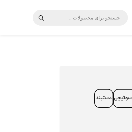
سوئیچی
دستبند