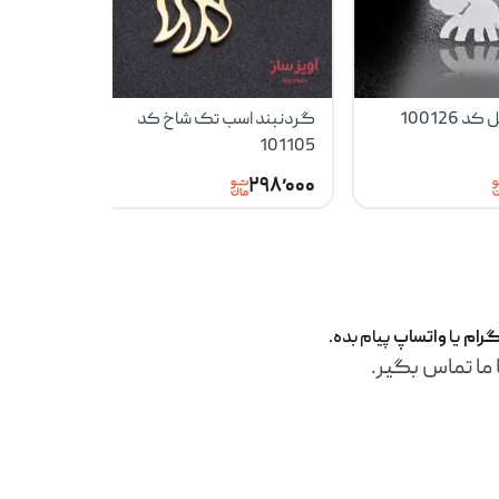
 100126
گردنبند اسب تک شاخ کد
گردنبند گر
101105
۹۸٬۰۰۰
۲۹۸٬۰۰۰
گرام
یا
واتساپ
پیام بده.
 ما تماس بگیر.