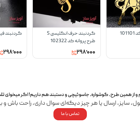
101
گردنبند حرف انگلیسی S
گردنبند فیل کد
طرح پروانه کد 102322
۲۹۸٬۰۰۰
۲۹۸٬۰۰۰
م و از همین طرح، گوشواره، جاسوئیچی و دستبند هم داریم! اگر میخوای
تل
ل، سایز، ارسال یا هر چیز دیگه‌ای سوال داری، راحت باش و با
تماس با ما