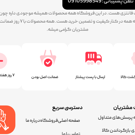
تلفن پشتیبانی : 09105998549
ات فانتزی هست. در این فروشگاه همه محصولات همیشه موجودی داره چون سف
پایبندی ما به تنوع بالا طرح و 
مشتریان گرامی میشه.
۷ روز ﻫﻔﺘﻪ، ۲۴ ﺳﺎﻋﺘﻪ
شت کالا
ارسال با پست پیشتاز
ﺿﻤﺎﻧﺖ اﺻﻞ ﺑﻮدن
مشتریان
دسترسی سریع
ه پرسش‌های متداول
صفحه اصلی
فروشگاه
درباره ما
ی بازگرداندن کالا
تماس با ما