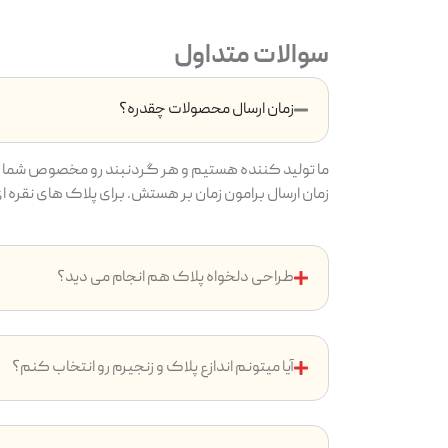
سوالات متداول
زمان ارسال محصولات چقدره؟
ما تولید کننده هستیم و هر گردنبند رو مخصوص شما م
زمان ارسال برامون زمان بر هستش. برای پلاک های نقره ای بین ۷ تا ۱4 روز و پلاک های طلایی بین ۱۴ تا ۲4 روز ( به دلیل آ
طراحی دلخواه پلاک هم انجام می دید؟
آیا میتونم اندازع پلاک و زنجیرم رو انتخاب کنم؟