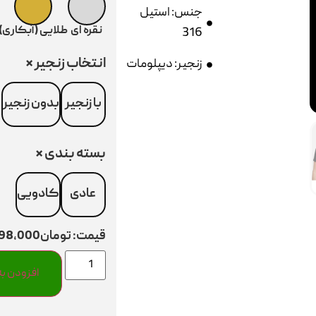
جنس: استیل
نقره ای
طلایی (آبکاری)
316
انتخاب زنجیر
*
زنجیر: دیپلومات
با زنجیر
بدون زنجیر
بسته بندی
*
عادی
کادویی
قیمت:
تومان298,000
افزودن به